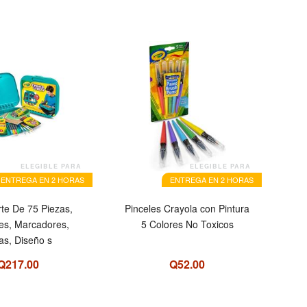
ELEGIBLE PARA
ELEGIBLE PARA
ENTREGA EN 2 HORAS
ENTREGA EN 2 HORAS
rte De 75 Piezas,
Pinceles Crayola con Pintura
es, Marcadores,
5 Colores No Toxicos
as, Diseño s
Q217.00
Q52.00