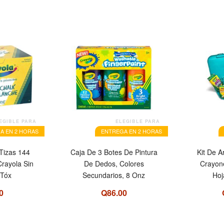
EGIBLE PARA
ELEGIBLE PARA
A EN 2 HORAS
ENTREGA EN 2 HORAS
Tizas 144
Caja De 3 Botes De Pintura
Kit De A
Crayola Sin
De Dedos, Colores
Crayon
 Tóx
Secundarios, 8 Onz
Hoj
0
Q86.00