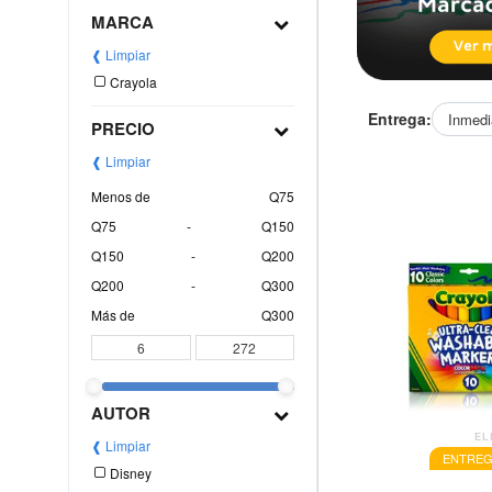
MARCA
❰ Limpiar
Crayola
Entrega:
Inmedi
PRECIO
❰ Limpiar
Menos de
Q75
Q75
-
Q150
Q150
-
Q200
Q200
-
Q300
Más de
Q300
AUTOR
EL
❰ Limpiar
ENTREG
Disney