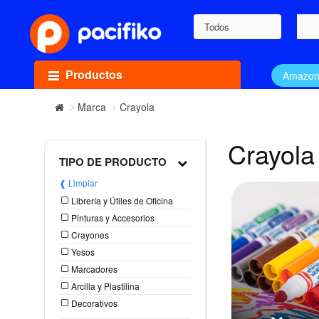
Todos
Productos
Amazo
Marca
Crayola
Crayola
TIPO DE PRODUCTO
❰ Limpiar
Librería y Útiles de Oficina
Pinturas y Accesorios
Crayones
Yesos
Marcadores
Arcilla y Plastilina
Decorativos