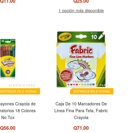
Q11.00
Q25.00
1 opción más disponible
ELEGIBLE PARA
ELEGIBLE PARA
ENTREGA EN 2 HORAS
ENTREGA EN 2 HORAS
rayones Crayola de
Caja De 10 Marcadores De
atorios 18 Colores
Linea Fina Para Tela, Fabric
No Tox
Crayola
Q56.00
Q71.00