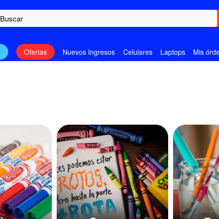
n
Ofertas
Nuevos Ingresos
Celulares
Laptops
Mis órd