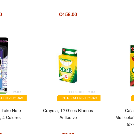
0
Q158.00
EGIBLE PARA
ELEGIBLE PARA
A EN 2 HORAS
ENTREGA EN 2 HORAS
a Take Note
Crayola, 12 Gises Blancos
Caja
, 4 Colores
Antipolvo
Multicolo
tóx