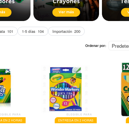
ata
101
1-5 días
104
Importación
200
Ordenar por:
EGIBLE PARA
ELEGIBLE PARA
A EN 2 HORAS
ENTREGA EN 2 HORAS