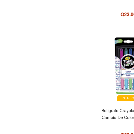
Q23.0
EL
ENTREG
Bolígrafo Crayol
Cambio De Color