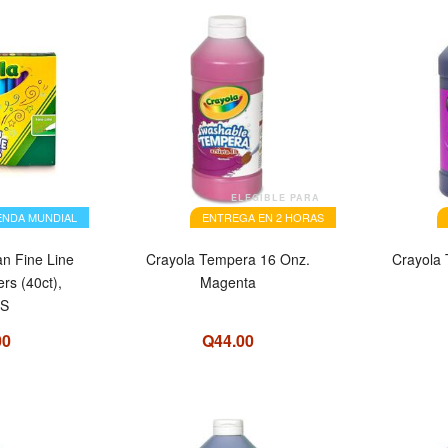
ELEGIBLE PARA
ENDA MUNDIAL
ENTREGA EN 2 HORAS
an Fine Line
Crayola Tempera 16 Onz.
Crayola
rs (40ct),
Magenta
 S
00
Q44.00