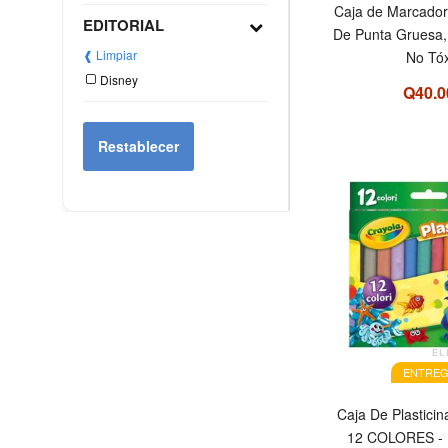
Caja de Marcador
EDITORIAL
De Punta Gruesa,
❰ Limpiar
No Tó
Disney
Q40.0
Restablecer
EL
ENTREG
Caja De Plastic
12 COLORES - 