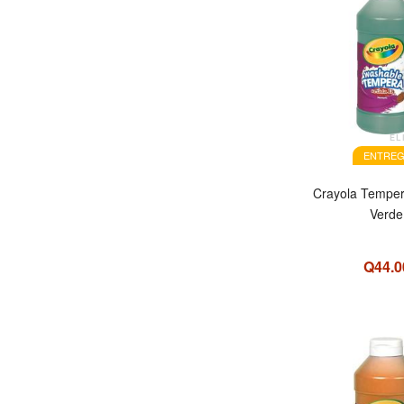
EL
ENTREG
Crayola Temper
Verde
Q44.0