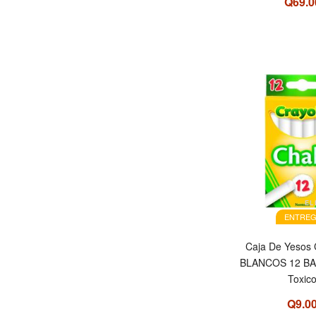
Q69.0
EL
ENTREG
Caja De Yesos
BLANCOS 12 BA
Toxic
Q9.0