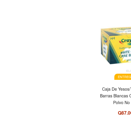
EL
ENTREG
Caja De Yesos/
Barras Blancas 
Polvo No
Q87.0