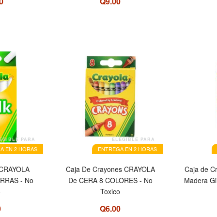
0
Q9.00
EGIBLE PARA
ELEGIBLE PARA
A EN 2 HORAS
ENTREGA EN 2 HORAS
 CRAYOLA
Caja De Crayones CRAYOLA
Caja de C
RRAS - No
De CERA 8 COLORES - No
Madera Gir
o
Toxico
0
Q6.00