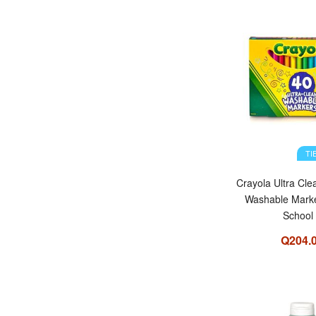
TI
Crayola Ultra Cle
Washable Marke
School
Q204.