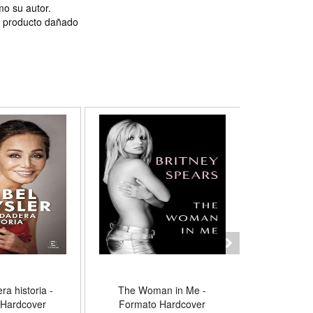
mo su autor.
 o producto dañado
ra historia -
The Woman in Me -
Cazadores 
 Hardcover
Formato Hardcover
Crónicas d