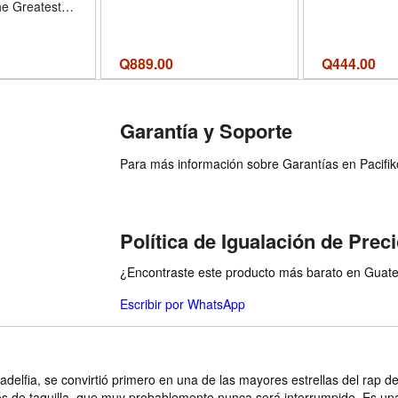
he Greatest
ypt (Héroes
yer y de hoy /
eroes: Then
Q
889.00
Q
444.00
sh Edition)
Garantía y Soporte
Para más información sobre Garantías en Pacifiko 
Política de Igualación de Prec
¿Encontraste este producto más barato en Guatem
Escribir por WhatsApp
iladelfia, se convirtió primero en una de las mayores estrellas del rap 
 de taquilla. que muy probablemente nunca será interrumpido. Es una hi