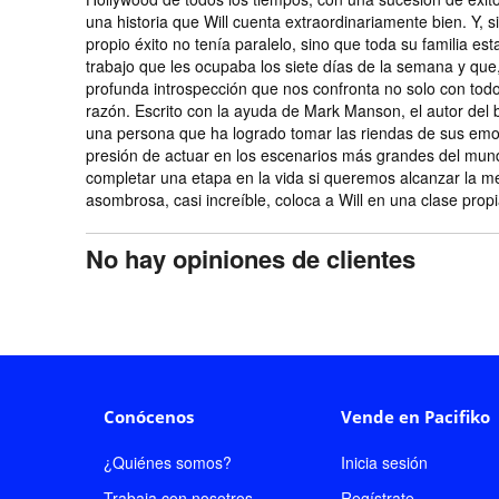
una historia que Will cuenta extraordinariamente bien. Y, s
propio éxito no tenía paralelo, sino que toda su familia es
trabajo que les ocupaba los siete días de la semana y qu
profunda introspección que nos confronta no solo con tod
razón. Escrito con la ayuda de Mark Manson, el autor del be
una persona que ha logrado tomar las riendas de sus emo
presión de actuar en los escenarios más grandes del mun
completar una etapa en la vida si queremos alcanzar la me
asombrosa, casi increíble, coloca a Will en una clase prop
No hay opiniones de clientes
Conócenos
Vende en Pacifiko
¿Quiénes somos?
Inicia sesión
Trabaja con nosotros
Regístrate