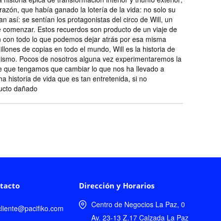
 razón, que había ganado la lotería de la vida: no solo su
n así: se sentían los protagonistas del circo de Will, un
e comenzar. Estos recuerdos son producto de un viaje de
én con todo lo que podemos dejar atrás por esa misma
llones de copias en todo el mundo, Will es la historia de
 mismo. Pocos de nosotros alguna vez experimentaremos la
le que tengamos que cambiar lo que nos ha llevado a
 historia de vida que es tan entretenida, si no
ducto dañado
tacto
Dirección y Horarios
Centro de Negocios La Paz, 0
lcliente@pacifiko.com
Av. 23-13 Z.17 Calzada La Paz