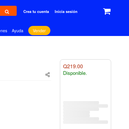
Crea tu cuenta
Inicia sesión
enes
Ayuda
Vender
Q219.00
Disponible.