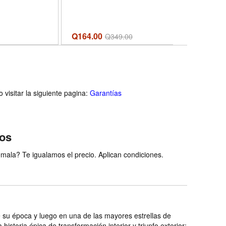
Format
Q164.00
Q
394.00
Q
349.00
visitar la siguiente pagina:
Garantías
ios
ala? Te igualamos el precio. Aplican condiciones.
de su época y luego en una de las mayores estrellas de
storia épica de transformación interior y triunfo exterior;