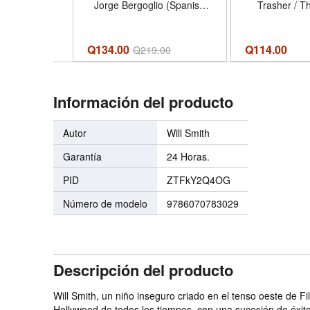
Jorge Bergoglio (Spanish
Trasher / T
Edition) - Formato
Wonder in Eg
Paperback
cristianos de a
Christian H
Q134.00
Q
114.00
Q
219.00
Now) (Spani
Información del producto
Autor
Will Smith
Garantía
24 Horas.
PID
ZTFkY2Q4OG
Número de modelo
9786070783029
Descripción del producto
Will Smith, un niño inseguro criado en el tenso oeste de F
Hollywood de todos los tiempos, con una sucesión de éxitos