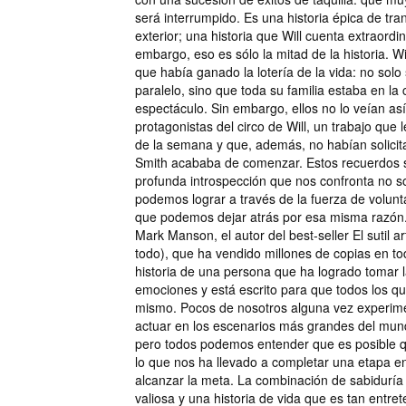
será interrumpido. Es una historia épica de tran
exterior; una historia que Will cuenta extraordi
embargo, eso es sólo la mitad de la historia. W
que había ganado la lotería de la vida: no solo 
paralelo, sino que toda su familia estaba en la
espectáculo. Sin embargo, ellos no lo veían así
protagonistas del circo de Will, un trabajo que 
de la semana y que, además, no habían solicit
Smith acababa de comenzar. Estos recuerdos s
profunda introspección que nos confronta no so
podemos lograr a través de la fuerza de volunt
que podemos dejar atrás por esa misma razón.
Mark Manson, el autor del best-seller El sutil a
todo), que ha vendido millones de copias en tod
historia de una persona que ha logrado tomar 
emociones y está escrito para que todos los qu
mismo. Pocos de nosotros alguna vez experim
actuar en los escenarios más grandes del mund
pero todos podemos entender que es posible 
lo que nos ha llevado a completar una etapa en
alcanzar la meta. La combinación de sabiduría
valiosa y una historia de vida que es tan entre