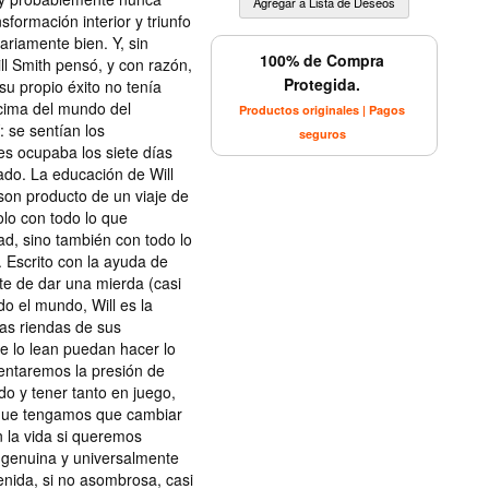
sformación interior y triunfo
nariamente bien. Y, sin
100% de Compra
ill Smith pensó, y con razón,
Protegida.
su propio éxito no tenía
 cima del mundo del
Productos originales | Pagos
: se sentían los
seguros
les ocupaba los siete días
ado. La educación de Will
on producto de un viaje de
lo con todo lo que
ad, sino también con todo lo
 Escrito con la ayuda de
rte de dar una mierda (casi
o el mundo, Will es la
las riendas de sus
e lo lean puedan hacer lo
entaremos la presión de
o y tener tanto en juego,
que tengamos que cambiar
 la vida si queremos
 genuina y universalmente
tenida, si no asombrosa, casi