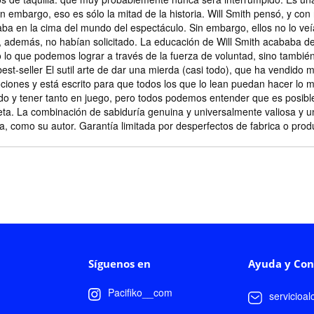
in embargo, eso es sólo la mitad de la historia. Will Smith pensó, y con
taba en la cima del mundo del espectáculo. Sin embargo, ellos no lo veía
e, además, no habían solicitado. La educación de Will Smith acababa d
o lo que podemos lograr a través de la fuerza de voluntad, sino tambi
st-seller El sutil arte de dar una mierda (casi todo), que ha vendido mi
ciones y está escrito para que todos los que lo lean puedan hacer lo
do y tener tanto en juego, pero todos podemos entender que es posib
ta. La combinación de sabiduría genuina y universalmente valiosa y una
ia, como su autor. Garantía limitada por desperfectos de fabrica o pro
Síguenos en
Ayuda y Con
Pacifiko__com
servicioa