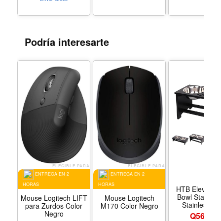
Podría interesarte
ELEGIBLE PARA
ELEGIBLE PARA
ENTREGA EN 2
ENTREGA EN 2
HORAS
HORAS
HTB Elevated
Bowl Stand wi
Mouse Logitech LIFT
Mouse Logitech
Stainless St
para Zurdos Color
M170 Color Negro
Bowls-10 H L
Negro
Q569.00
Black | Raise