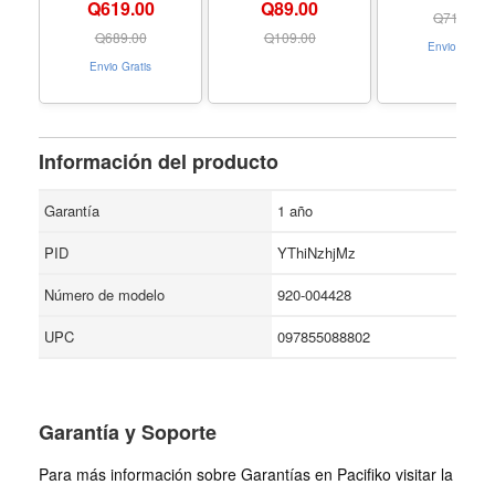
Q619.00
Q89.00
Bowl Stand, 10
Q
714.00
48 Oz Bowls, 
Q
689.00
Q
109.00
Envio Gratis
Large Sized D
Envio Gratis
Pet-safe, So
Bamboo - Ta
large-10tall,4
bowl - Color B
Información del producto
Garantía
1 año
PID
YThiNzhjMz
Número de modelo
920-004428
UPC
097855088802
Garantía y Soporte
Para más información sobre Garantías en Pacifiko visitar la