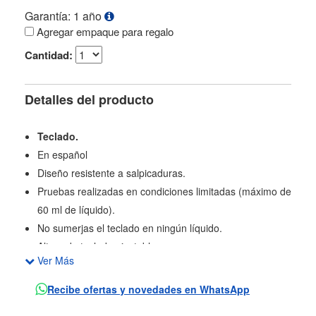
Garantía: 1 año
Agregar empaque para regalo
Cantidad:
Detalles del producto
Teclado.
En español
Diseño resistente a salpicaduras.
Pruebas realizadas en condiciones limitadas (máximo de
60 ml de líquido).
No sumerjas el teclado en ningún líquido.
Altura de teclado ajustable.
Ver Más
Teclado numérico con 10 teclas.
Indicador luminoso de bloqueo de mayúsculas.
Recibe ofertas y novedades en WhatsApp
Indicador luminoso de bloqueo numérico.