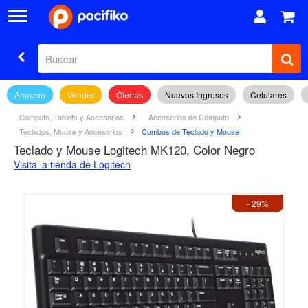
Amazon
Vender
Ofertas
Nuevos Ingresos
Celulares
Cómputo, Tablets y Accesorios
Accesorios de Cómputo
Teclados, Mouse y Accesorios
Combos de Teclado y Mouse
Teclado y Mouse Logitech MK120, Color Negro
Visita la tienda de Logitech
- 29%