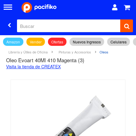
Amazon
Vender
Ofertas
Nuevos Ingresos
Celulares
Librería y Útiles de Oficina
Pinturas y Accesorios
Oleos
Oleo Evoart 40Ml 410 Magenta (3)
Visita la tienda de CREATEX