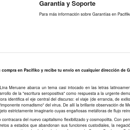
Garantía y Soporte
Para más información sobre Garantías en Pacifiko 
u compra en Pacifiko y recibe tu envío en cualquier dirección de 
a Lina Meruane abarca un tema casi intocado en las letras latinoamer
arrollo de la "escritura seropositiva" como respuesta a la urgente dem
ra identifica el eje central del discurso: el viaje (de errancia, de exi
 "imponente nomadismo" del virus. De allí la brillante observación de Me
eto estrictamente imaginario cuyas engañosas metáforas de flujo reinsc
contracara del nuevo capitalismo flexibilizado y cosmopolita. Con persp
s retos a estados que abandonan sus funciones custodiales, la negaci