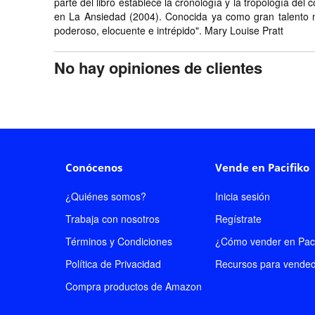
parte del libro establece la cronología y la tropología de
en La Ansiedad (2004). Conocida ya como gran talento nove
poderoso, elocuente e intrépido". Mary Louise Pratt
No hay opiniones de clientes
Conócenos
Vende en Pacifiko
¿Quiénes somos?
Inicia sesión
Trabaja con nosotros
Regístrate
Términos y Condiciones
¿Cómo vender en Paci
Política de Privacidad
Recursos para vende
Compra productos de Amazon