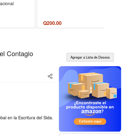
nacional
Q
200.00
Q
200.00
Del Contagio
obal en la Escritura del Sida.