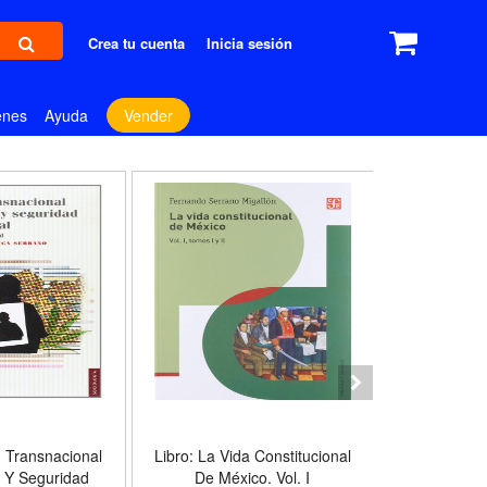
Crea tu cuenta
Inicia sesión
enes
Ayuda
Vender
n Transnacional
Libro: La Vida Constitucional
Libro: 
 Y Seguridad
De México. Vol. I