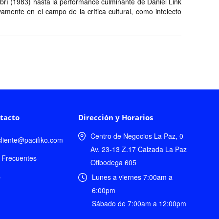
librí (1983) hasta la performance culminante de Daniel Link
vamente en el campo de la crítica cultural, como intelecto
tacto
Dirección y Horarios
Centro de Negocios La Paz, 0
lcliente@pacifiko.com
Av. 23-13 Z.17 Calzada La Paz
 Frecuentes
Ofibodega 605
s
Lunes a viernes 7:00am a
6:00pm
Sábado de 7:00am a 12:00pm