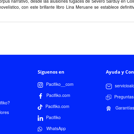
l corpus narrativo, desde las alusiones fugaces de Severo Sarduy en Co
lístico, con este brillante libro Lina Meruane se establece definiti
Síguenos en
Ayuda y Con
Pacifiko__com
servicioa
Pacifiko.com
Preguntas
fiko?
Pacifiko.com
Garantía
dores
Pacifiko
WhatsApp