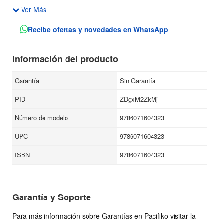
Ver Más
innegable también que estos individuos no son inmunes a
las pasiones del común de los mortales.
Recibe ofertas y novedades en WhatsApp
Este álbum no trata de recrear las glorias de los héroes,
más bien es un recorrido por el pasado a través de
Información del producto
aquellos personajes que fueron representativos de una
época o tuvieron especial relevancia en algún momento sin
Garantía
Sin Garantía
importar sus cualidades morales.
PID
ZDgxM2ZkMj
Número de modelo
9786071604323
UPC
9786071604323
ISBN
9786071604323
Garantía y Soporte
Para más información sobre Garantías en Pacifiko visitar la