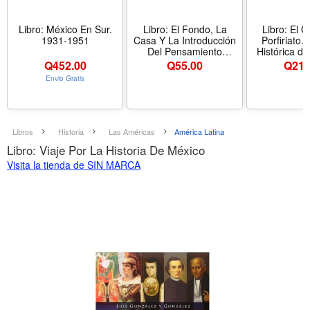
Libro: México En Sur.
Libro: El Fondo, La
Libro: El 
1931-1951
Casa Y La Introducción
Porfiriato.
Del Pensamiento
Histórica de
Moderno De México
en México (
Q
452.00
Q
55.00
Q
217
Envio Gratis
Libros
Historia
Las Américas
América Latina
Libro: Viaje Por La Historia De México
Visita la tienda de SIN MARCA