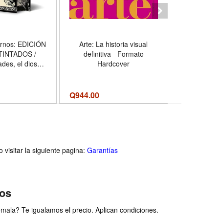
ernos: EDICIÓN
Arte: La historia visual
The Bell J
TINTADOS /
definitiva - Formato
Coming-o
ades, el dios
Hardcover
(Perennia
 Hércules, el
Format
o quiso serlo;
l hombre que
Q
944.00
Q174.00
Q
la muerte -
 Hardcover
visitar la siguiente pagina:
Garantías
ios
ala? Te igualamos el precio. Aplican condiciones.