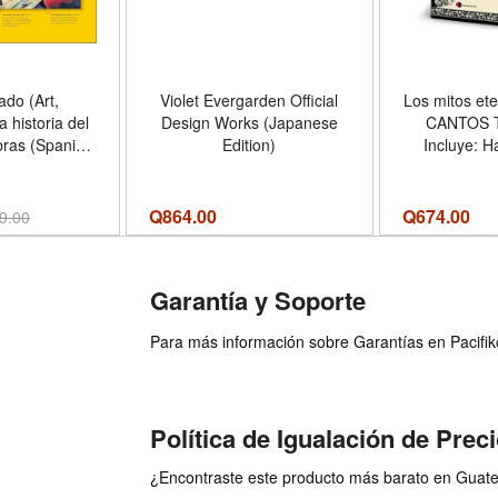
ado (Art,
Violet Evergarden Official
Los mitos et
 historia del
Design Works (Japanese
CANTOS 
bras (Spanish
Edition)
Incluye: H
- Formato
menos malo;
over
héroe que n
Sísifo, e
Q
864.00
Q
674.00
9.00
engañó a 
Formato
Garantía y Soporte
Para más información sobre Garantías en Pacifiko 
Política de Igualación de Prec
¿Encontraste este producto más barato en Guatem