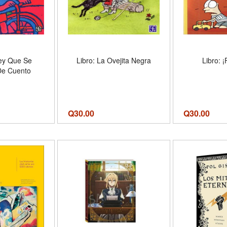
Rey Que Se
Libro: La Ovejita Negra
Libro: ¡
De Cuento
Q
30.00
Q
30.00