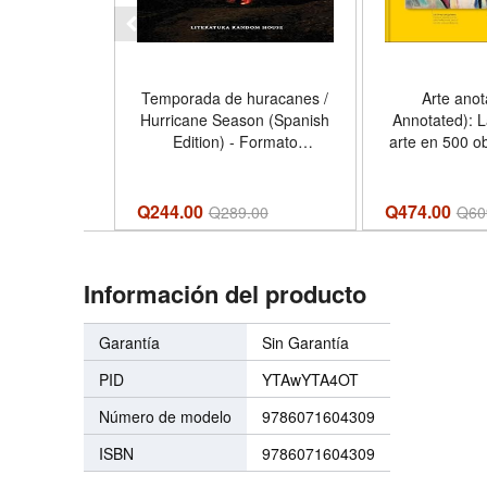
Temporada de huracanes /
Arte anot
Hurricane Season (Spanish
Annotated): La
Edition) - Formato
arte en 500 o
Paperback
Edition) 
Hardc
Q244.00
Q474.00
Q
289.00
Q
60
Información del producto
Garantía
Sin Garantía
PID
YTAwYTA4OT
Número de modelo
9786071604309
ISBN
9786071604309