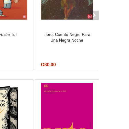
E
Fuiste Tu!
Libro: Cuento Negro Para
Libro: Fami
Una Negra Noche
Q
30.00
Q
30.00