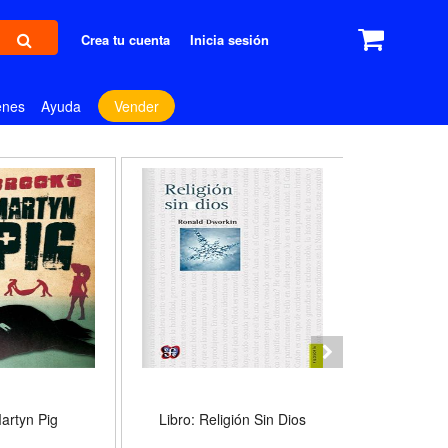
Crea tu cuenta
Inicia sesión
enes
Ayuda
Vender
Martyn Pig
Libro: Religión Sin Dios
Libro