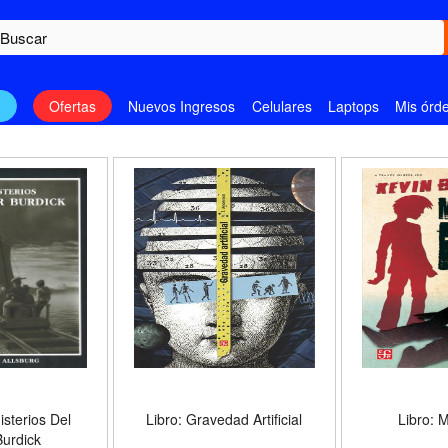
n
Ofertas
Nuevos Ingresos
Celulares
Laptops
Mis órd
isterios Del
Libro: Gravedad Artificial
Libro: 
urdick