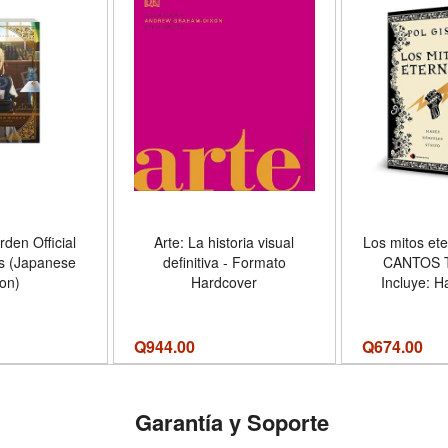
rden Official
Arte: La historia visual
Los mitos et
s (Japanese
definitiva - Formato
CANTOS 
ion)
Hardcover
Incluye: H
menos malo;
héroe que n
Sísifo, e
Q
944.00
Q
674.00
engañó a 
Formato
Garantía y Soporte