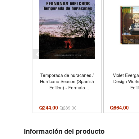
Temporada de huracanes /
Violet Everga
Hurricane Season (Spanish
Design Work
Edition) - Formato
Edit
Paperback
Q244.00
Q
864.00
Q
289.00
Información del producto