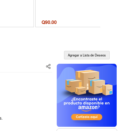
Q
90.00
Q
90.00
s.