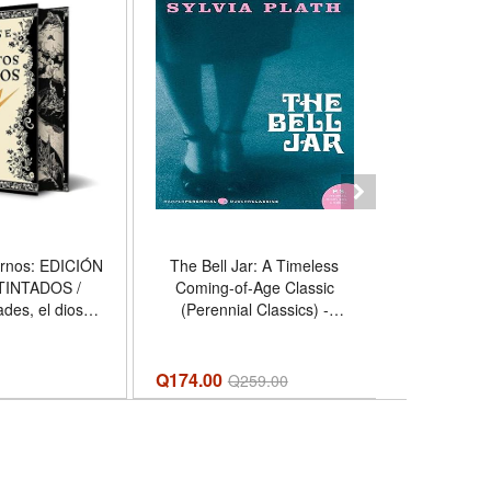
ernos: EDICIÓN
The Bell Jar: A Timeless
La Bibl
TINTADOS /
Coming-of-Age Classic
Medianoche 
ades, el dios
(Perennial Classics) -
Midnight Li
 Hércules, el
Formato Paperback
E
o quiso serlo;
l hombre que
Q174.00
Q
289.00
Q
259.00
la muerte -
 Hardcover