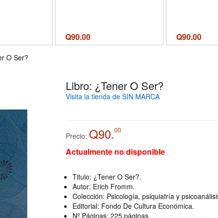
Q
90.00
Q
90.00
er O Ser?
Libro: ¿Tener O Ser?
Visita la tienda de SIN MARCA
Q90.
00
Precio:
Actualmente no disponible
Titulo: ¿Tener O Ser?.
Autor: Erich Fromm.
Colección: Psicología, psiquiatría y psicoanálisi
Editorial: Fondo De Cultura Económica.
Nº Páginas: 225 páginas.