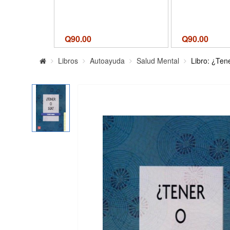
Q
90.00
Q
90.00
Libros
Autoayuda
Salud Mental
Libro: ¿Ten