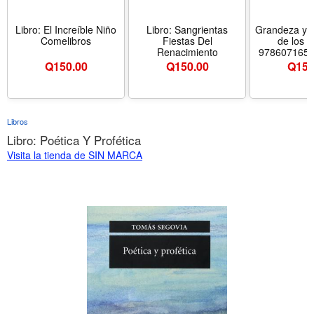
Libro: El Increíble Niño
Libro: Sangrientas
Grandeza y 
Comelibros
Fiestas Del
de los 
Renacimiento
97860716507
Eric S. T
Q
150.00
Q
150.00
Q
150
Libros
Libro: Poética Y Profética
Visita la tienda de SIN MARCA