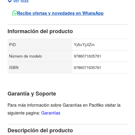
Ver Más
libro donde pueda uno pensar todo lo que le dé la gana sin
que eso paralice el lenguaje sobre el que está uno
Recibe ofertas y novedades en WhatsApp
pensando... Y por otro lado, se autoriza a la mirada a
indagar en todos los temas que despierten su curiosidad, y
Información del producto
esa mirada, aunque no deja de mirar desde la poesía, no
mira por eso, mira por la curiosidad."" De ahí, la poética y la
PID
YjAxYjJlZm
profética.
Número de modelo
9786071635761
ISBN
9786071635761
Garantía y Soporte
Para más información sobre Garantías en Pacifiko visitar la
siguiente pagina:
Garantías
Descripción del producto