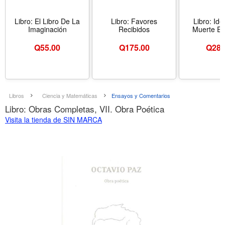
Libro: El Libro De La
Libro: Favores
Libro: Id
Imaginación
Recibidos
Muerte En
Q
55.00
Q
175.00
Q
288
Libros
Ciencia y Matemáticas
Ensayos y Comentarios
Libro: Obras Completas, VII. Obra Poética
Visita la tienda de SIN MARCA