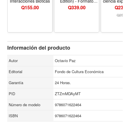
Interacciones Bióticas
Edition) - Formato
ciencia explic
Paperback
mentes curi
Q
155.00
Q
339.00
Q239.0
Questions Th
You Awake (S
Q
254.0
Edition) - F
Paperba
Información del producto
Autor
Octavio Paz
Editorial
Fondo de Cultura Económica
Garantía
24 Horas.
PID
ZTZmMDAyMT
Número de modelo
9786071622464
ISBN
9786071622464