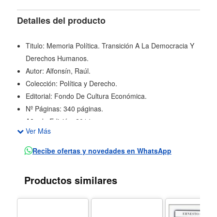
Detalles del producto
Titulo: Memoria Política. Transición A La Democracia Y
Derechos Humanos.
Autor: Alfonsín, Raúl.
Colección: Política y Derecho.
Editorial: Fondo De Cultura Económica.
Nº Páginas: 340 páginas.
Año de Edición: 2014.
Ver Más
Encontramos en el texto de Alfonsín las fuerzas o
razones que estuvieron detrás de sus decisiones, el
Recibe ofertas y novedades en WhatsApp
análisis de definiciones y episodios tan trascendentes
como la política de derechos humanos, el juicio a las
Productos similares
Juntas Militares o las leyes de punto final y obediencia
debida.