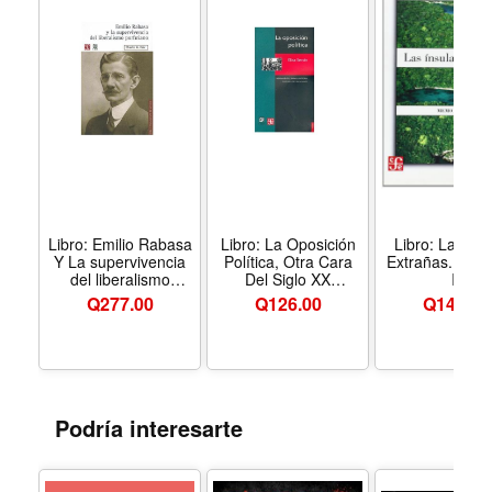
Libro: Emilio Rabasa
Libro: La Oposición
Libro: Las Íns
Y La supervivencia
Política, Otra Cara
Extrañas. Mem
del liberalismo
Del Siglo XX
II
Porfiriano
Mexicano
Q
277.00
Q
126.00
Q
140.00
Podría interesarte