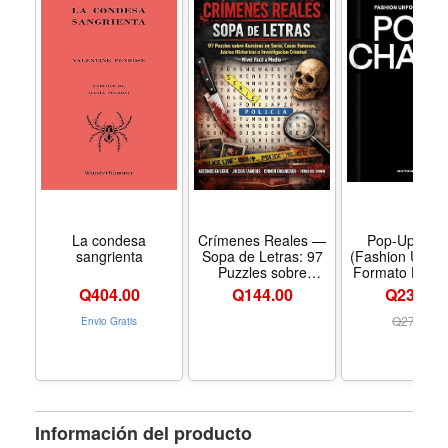
La condesa
Crímenes Reales —
Pop-Up Cha
sangrienta
Sopa de Letras: 97
(Fashion Unfol
Puzzles sobre
Formato Hard
Asesinos en Serie,
Q
404.00
Q
144.00
Q239.00
Casos Famosos,
Juicios Históricos e
Q
274.00
Envio Gratis
Investigación
Criminal — Nivel
Fácil a Medio
(Spanish Edition)
Información del producto