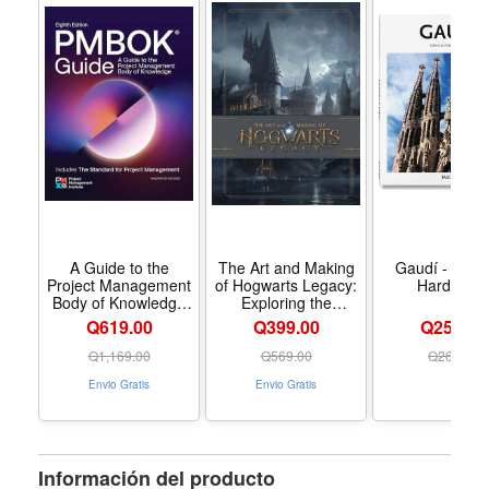
A Guide to the
The Art and Making
Gaudí - Form
Project Management
of Hogwarts Legacy:
Hardcove
Body of Knowledge
Exploring the
(PMBOK® Guide) ―
Unwritten Wizarding
Q619.00
Q399.00
Q254.00
Eighth Edition and
World - Formato
The Standard for
Hardcover
Q
1,169.00
Q
569.00
Q
269.00
Project Management
Envio Gratis
Envio Gratis
- Formato Paperback
Información del producto