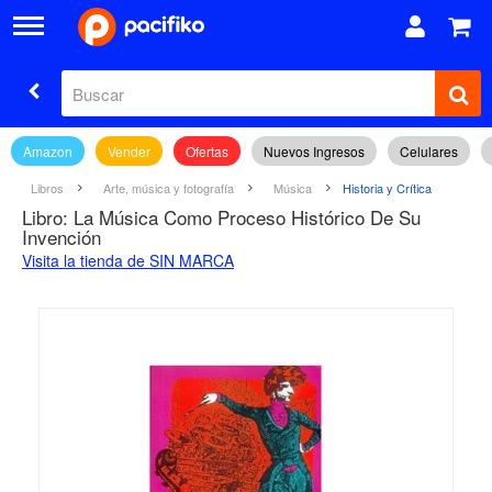
Amazon
Vender
Ofertas
Nuevos Ingresos
Celulares
Libros
Arte, música y fotografía
Música
Historia y Crítica
Libro: La Música Como Proceso Histórico De Su
Invención
Visita la tienda de SIN MARCA