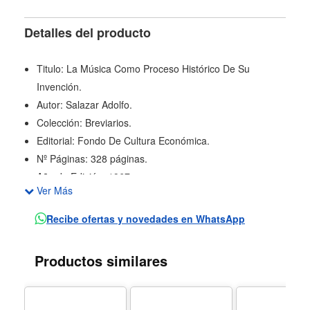
Detalles del producto
Titulo: La Música Como Proceso Histórico De Su
Invención.
Autor: Salazar Adolfo.
Colección: Breviarios.
Editorial: Fondo De Cultura Económica.
Nº Páginas: 328 páginas.
Año de Edición: 1967.
Ver Más
Otro libro fundamental del musicólogo español Adolfo
Salazar. En él se atribuye gran importancia a los
Recibe ofertas y novedades en WhatsApp
comienzos de la música como fenómeno psicológico,
antes que como arte propiamente dicho. En la
Productos similares
exposición histórica de sus orígenes notará el lector
cómo el arte musical se va fraguando lentamente hasta
cobrar la importancia que actualmente tiene.