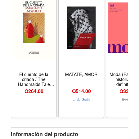
El cuento de la
MATATE, AMOR
Moda (Fashion
criada / The
historia visu
Handmaids Tale
definitva (
(Spanish Edition) -
Definitive Cult
Q
264.00
Q
514.00
Q339.00
Formato Paperback
Histories) (Sp
Edition) - For
Q
609.00
Envio Gratis
Hardcove
Información del producto