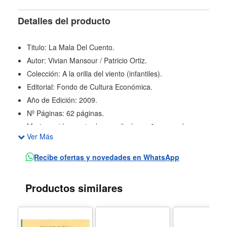
Detalles del producto
Titulo: La Mala Del Cuento.
Autor: Vivian Mansour / Patricio Ortiz.
Colección: A la orilla del viento (infantiles).
Editorial: Fondo de Cultura Económica.
Año de Edición: 2009.
Nº Páginas: 62 páginas.
Marina está a punto de cumplir doce años cuando su
Ver Más
papá le presenta a Sara, su nueva novia, una mujer
sospechosamente perfecta. Con ayuda de sus
Recibe ofertas y novedades en WhatsApp
incondicionales amigos Rocío y Francisco, Marina
decide desenmascarar a Sara e impedir que se
Productos similares
convierta en la temible madrastra de los cuentos.