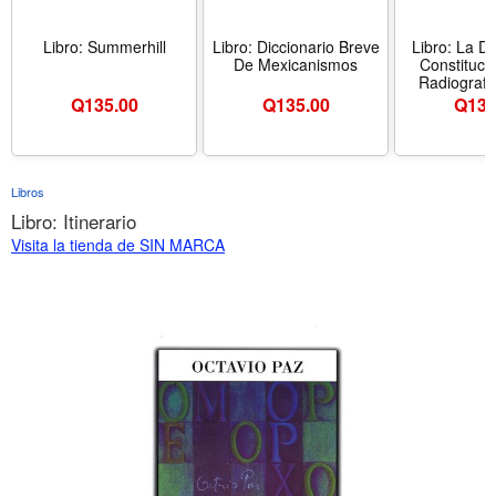
Libro: Summerhill
Libro: Diccionario Breve
Libro: La D
De Mexicanismos
Constituci
Radiografí
Q
135.00
Q
135.00
Q
135
Libros
Libro: Itinerario
Visita la tienda de SIN MARCA