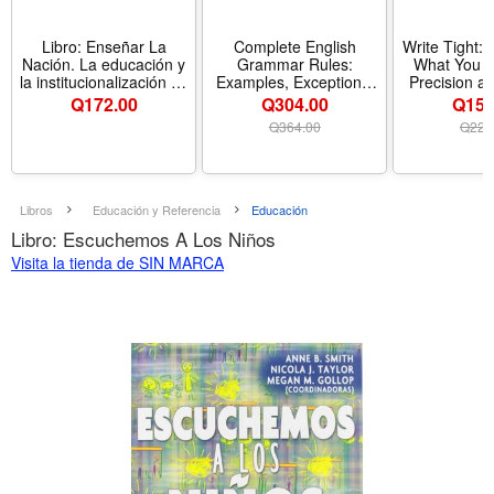
Libro: Enseñar La
Complete English
Write Tight: 
Nación. La educación y
Grammar Rules:
What You M
la institucionalización de
Examples, Exceptions,
Precision a
la idea de la nación en
Exercises, and
Formato P
Q
172.00
Q304.00
Q154
el México de la Reforma
Everything You Need to
Q
364.00
Q
229
(1855-1876)
Master Proper Grammar
(The Farlex Grammar) -
Formato Paperback
Libros
Educación y Referencia
Educación
Libro: Escuchemos A Los Niños
Visita la tienda de SIN MARCA