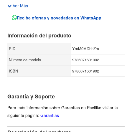
Ver Más
tema central es la opinión que los niños tienen acerca de su
familia, sus problemas, sus propios derechos.
Recibe ofertas y novedades en WhatsApp
Información del producto
PID
YmM0MDhhZm
Número de modelo
9786071601902
ISBN
9786071601902
Garantía y Soporte
Para más información sobre Garantías en Pacifiko visitar la
siguiente pagina:
Garantías