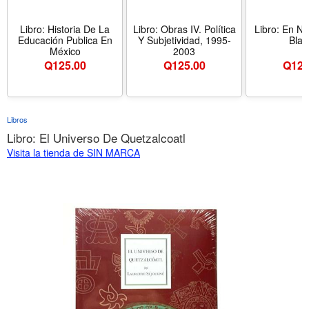
Libro: Historia De La
Libro: Obras IV. Política
Libro: En N
Educación Publica En
Y Subjetividad, 1995-
Blan
México
2003
Q
125.00
Q
125.00
Q
125
Libros
Libro: El Universo De Quetzalcoatl
Visita la tienda de SIN MARCA