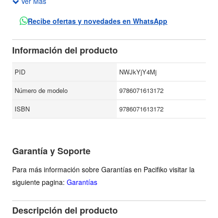
Ver Más
cultura prehispánica que no equivale a una relación de
descubrimientos, sino a la interpretación del sentido de la
Recibe ofertas y novedades en WhatsApp
cultura que subyace tras las magníficas obras de arte
salvadas del furor de la destrucción.
Información del producto
PID
NWJkYjY4Mj
Número de modelo
9786071613172
ISBN
9786071613172
Garantía y Soporte
Para más información sobre Garantías en Pacifiko visitar la
siguiente pagina:
Garantías
Descripción del producto