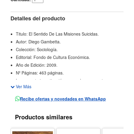
Detalles del producto
Titulo: El Sentido De Las Misiones Suicidas.
Autor: Diego Gambetta.
Colección: Sociología.
Editorial: Fondo de Cultura Económica.
Año de Edición: 2009.
Nº Páginas: 463 páginas.
La presente investigación responde a preguntas que a
Ver Más
muchos ciudadanos del mundo les han pasado por la
cabeza: ¿son estas acciones, los suicidios, producto del
Recibe ofertas y novedades en WhatsApp
fanatismo religioso o hay una lógica detrás de ellas?
¿Las motivaciones son religiosas o el Islam ha brindado
Productos similares
un lenguaje para expresar causas políticas? ¿Estos
ataques tienen alguna causa en común? De Nueva York