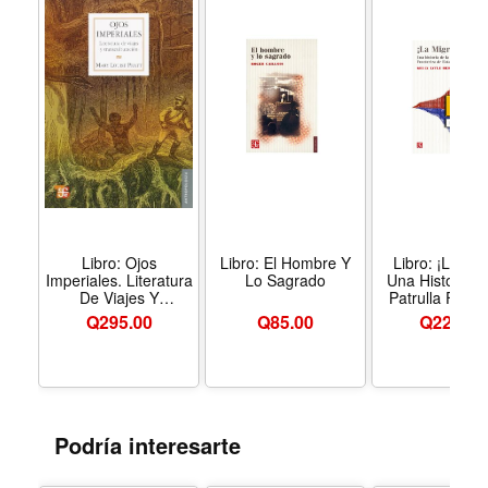
a Bagdad, de Sri Lanka a Israel, todos se cuestionan las
contundentes y terroríficas misiones suicidas.
Libro: Ojos
Libro: El Hombre Y
Libro: ¡La Mig
Imperiales. Literatura
Lo Sagrado
Una Historia 
De Viajes Y
Patrulla Front
Transculturación
De Estados Un
Q
295.00
Q
85.00
Q
225.00
Podría interesarte