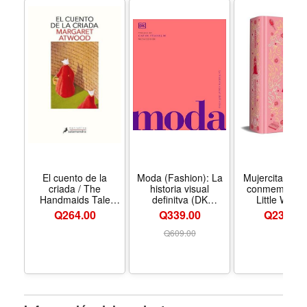
El cuento de la
Moda (Fashion): La
Mujercitas (Ed
criada / The
historia visual
conmemorativ
Handmaids Tale
definitva (DK
Little Wom
(Spanish Edition) -
Definitive Cultural
(Commemorat
Q
264.00
Q339.00
Q
239.00
Formato Paperback
Histories) (Spanish
Edition) (Spa
Edition) - Formato
Edition) - For
Q
609.00
Hardcover
Hardcove