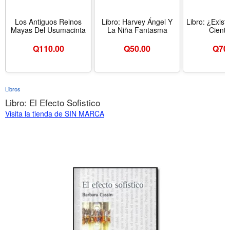
Los Antiguos Reinos
Libro: Harvey Ángel Y
Libro: ¿Exist
Mayas Del Usumacinta
La Niña Fantasma
Cientí
Q
110.00
Q
50.00
Q
70
Libros
Libro: El Efecto Sofistico
Visita la tienda de SIN MARCA