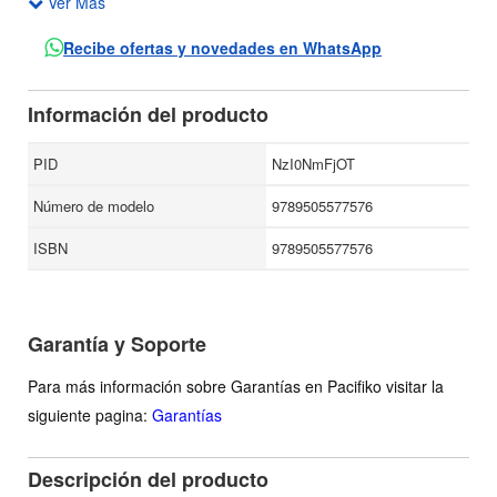
Ver Más
percepción tradicional de la Antigüedad y de las relaciones
entre ésta y la Modernidad: su propuesta es la de una
Recibe ofertas y novedades en WhatsApp
historia sofística de la filosofía.
Información del producto
PID
NzI0NmFjOT
Número de modelo
9789505577576
ISBN
9789505577576
Garantía y Soporte
Para más información sobre Garantías en Pacifiko visitar la
siguiente pagina:
Garantías
Descripción del producto