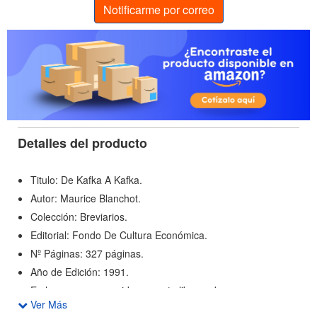
Notificarme por correo
Detalles del producto
Titulo: De Kafka A Kafka.
Autor: Maurice Blanchot.
Colección: Breviarios.
Editorial: Fondo De Cultura Económica.
Nº Páginas: 327 páginas.
Año de Edición: 1991.
En los ensayos reunidos en este libro, subyace una
Ver Más
preocupación por rescatar de entre los elocuentes silencios