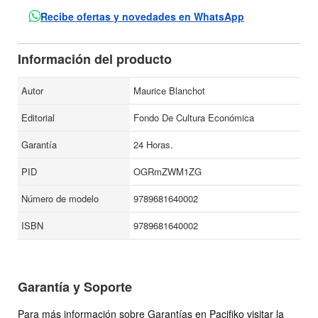
que Kafka resguarda tras las palabras la verdadera esencia
Recibe ofertas y novedades en WhatsApp
de la escritura: un combate cotidiano en favor de la
afirmación de un mundo regido por un orden que se revela
Información del producto
de manera cotidiana, pero no por ello menos sorprendente,
un combate en favor de la mirada escéptica del hombre de
Autor
Maurice Blanchot
la calle que contempla el espectáculo de la vida y se
Editorial
Fondo De Cultura Económica
asombra.
Garantía
24 Horas.
PID
OGRmZWM1ZG
Número de modelo
9789681640002
ISBN
9789681640002
Garantía y Soporte
Para más información sobre Garantías en Pacifiko visitar la