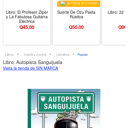
ENTREGA EN 2 HORAS
Libro: El Profesor Ziper
Suerte De Ozu Pasta
Libro: 22 
y La Fabulosa Guitarra
Rústica
Eléctrica
Q
45.00
Q
50.00
Q
90
Libros
Infantil y Juvenil
Literatura
Popular
Libro: Autopista Sanguijuela
Visita la tienda de SIN MARCA