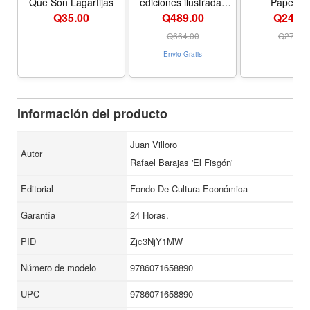
Que Son Lagartijas
ediciones ilustradas
Paperba
interactivas 4) / Harry
Q
35.00
Q489.00
Q244.0
Potter and the Goblet
of Fire (Spanish
Q
664.00
Q
274.0
Edition) - Formato
Envio Gratis
Hardcover
Información del producto
Juan Villoro
Autor
Rafael Barajas 'El Fisgón'
Editorial
Fondo De Cultura Económica
Garantía
24 Horas.
PID
Zjc3NjY1MW
Número de modelo
9786071658890
UPC
9786071658890