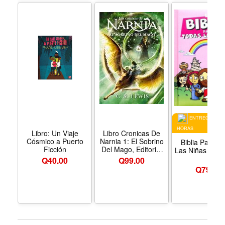
ELEGIB
ENTREGA EN 2
HORAS
Libro: Un Viaje
Libro Cronicas De
Cósmico a Puerto
Narnia 1: El Sobrino
Biblia Para T
Ficción
Del Mago, Editorial
Las Niñas Tapa
Nelson, Formato
Q
40.00
Q
99.00
Tapa Blanda
Q
79.00