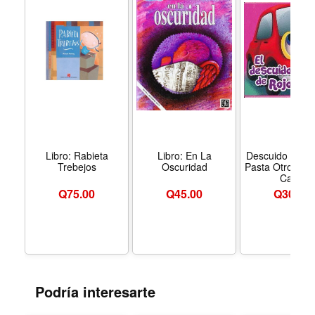
Libro: Rabieta
Libro: En La
Descuido De Ro
Trebejos
Oscuridad
Pasta Otros ( Es
Caja)
Q
75.00
Q
45.00
Q
30.00
Podría interesarte