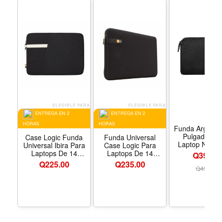
ELEGIBLE PARA
ELEGIBLE PARA
ENTREGA EN 2
ENTREGA EN 2
HORAS
HORAS
Funda Argom 
Pulgadas Pa
Case Logic Funda
Funda Universal
Laptop Noteb
Universal Ibira Para
Case Logic Para
Color Negr
Laptops De 14
Laptops De 14
Q39.00
Pulgadas Sleeve
Pulgadas Sleeve
Q
225.00
Q
235.00
Negro
Negro
Q
49.00