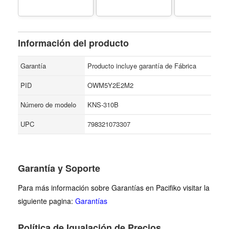
Fans - Model Figure
M5/M5 Pro/M5
for Collectors and
and MacAir 13.
Display
M5, Indigo - T
13.3-14 inch - 
Indigo
Información del producto
Garantía
Producto incluye garantía de Fábrica
PID
OWM5Y2E2M2
Número de modelo
KNS-310B
UPC
798321073307
Garantía y Soporte
Para más información sobre Garantías en Pacifiko visitar la
siguiente pagina:
Garantías
Política de Igualación de Precios