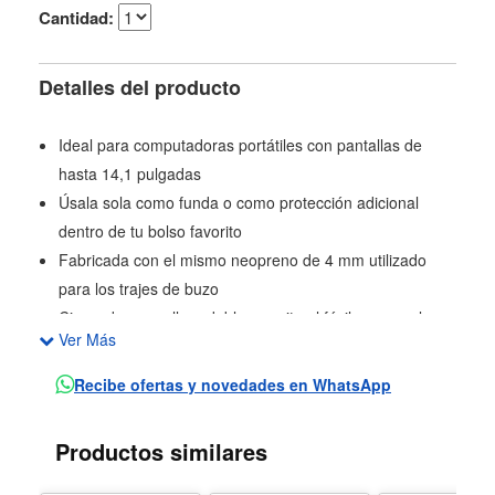
Cantidad:
Detalles del producto
Ideal para computadoras portátiles con pantallas de
hasta 14,1 pulgadas
Úsala sola como funda o como protección adicional
dentro de tu bolso favorito
Fabricada con el mismo neopreno de 4 mm utilizado
para los trajes de buzo
Cierre de cremallera doble permite el fácil acceso al
Ver Más
laptop
Se puede lavar a máquina
Recibe ofertas y novedades en WhatsApp
Dimensiones: 35,5x28x1,50cm (LaxAlxAn)
Productos similares