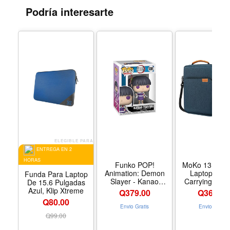
Podría interesarte
ELEGIBLE PARA
ENTREGA EN 2
HORAS
Funko POP!
MoKo 13.3-14 
Animation: Demon
Laptop Slee
Funda Para Laptop
Slayer - Kanao
Carrying Bag 
De 15.6 Pulgadas
Tsuyuri - Collectable
Shoulder St
Azul, Klip Xtreme
Q
379.00
Q
364.00
Vinyl Figure - Gift
Handle | Fits
Q80.00
Idea - Official
Neo A18 Pro,
Envio Gratis
Envio Gratis
Merchandise - for
Pro 13.3-inch
Q
99.00
Kids Adults - Anime
MacPro 14.2-