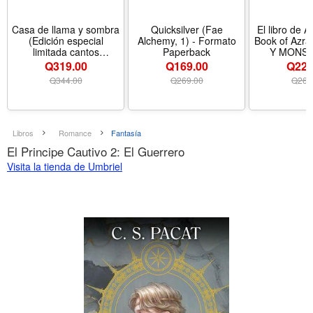
Casa de llama y sombra
Quicksilver (Fae
El libro de A
(Edición especial
Alchemy, 1) - Formato
Book of Azra
limitada cantos
Paperback
Y MONS
pintados) / House o f
(Spanish E
Q319.00
Q169.00
Q224
Flame and Shadow
Formato P
Q
344.00
Q
269.00
Q
264
(Special Limited Edition
Srayed Edges) (CIUDAD
MEDIALUNA) (Spanish
Edition)
Libros
Romance
Fantasía
El Principe Cautivo 2: El Guerrero
Visita la tienda de Umbriel