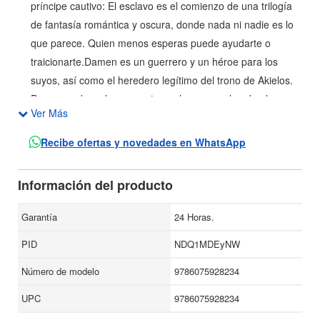
príncipe cautivo: El esclavo es el comienzo de una trilogía
de fantasía romántica y oscura, donde nada ni nadie es lo
que parece. Quien menos esperas puede ayudarte o
traicionarte.Damen es un guerrero y un héroe para los
suyos, así como el heredero legítimo del trono de Akielos.
Pero cuando su hermanastro se hace con el poder, lo
Ver Más
capturan, le arrebatan su identidad y lo envían a servir al
príncipe de una nación enemiga como esclavo de placer.Su
Recibe ofertas y novedades en WhatsApp
nuevo amo, el príncipe Laurent
Información del producto
Garantía
24 Horas.
PID
NDQ1MDEyNW
Número de modelo
9786075928234
UPC
9786075928234