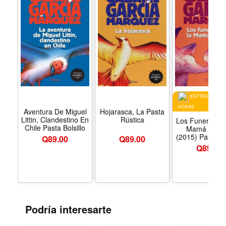
ELEGIB
ENTREGA EN 2
HORAS
Aventura De Miguel
Hojarasca, La Pasta
Littin, Clandestino En
Rústica
Los Funerales 
Chile Pasta Bolsillo
Mamá Gran
(2015) Pasta R
Q
89.00
Q
89.00
Q
89.00
Podría interesarte