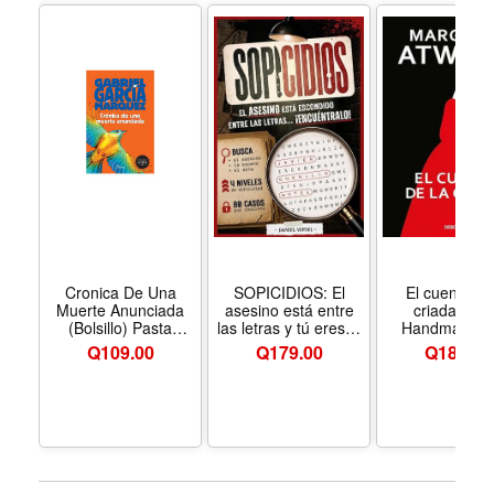
Cronica De Una
SOPICIDIOS: El
El cuento de
Muerte Anunciada
asesino está entre
criada, / T
(Bolsillo) Pasta
las letras y tú eres el
Handmaids T
Rústica
único detective
(Spanish Editi
Q
109.00
Q
179.00
Q
189.00
capaz de encontrarlo
Formato Ma
- 80 sopas de letras
Market Paper
de crímenes para
resolver - ... y true
crime para adultos.
(Spanish Edition) -
Formato Paperback