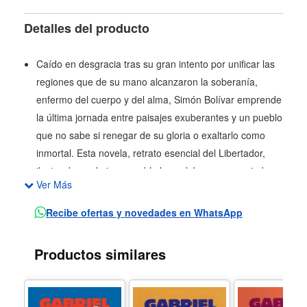
Detalles del producto
Caído en desgracia tras su gran intento por unificar las
regiones que de su mano alcanzaron la soberanía,
enfermo del cuerpo y del alma, Simón Bolívar emprende
la última jornada entre paisajes exuberantes y un pueblo
que no sabe si renegar de su gloria o exaltarlo como
inmortal. Esta novela, retrato esencial del Libertador,
ilustra de modo insuperable las palabras pronunciadas
Ver Más
por García Márquez en 1982 al recibir el Premio Nobel,
acerca del destino humano: «… nuestra condición de
Recibe ofertas y novedades en WhatsApp
juguetes de un azar indescifrable, cuya única y
desoladora recompensa suelen ser, la mayoría de las
Productos similares
veces, la incomprensión y el olvido».