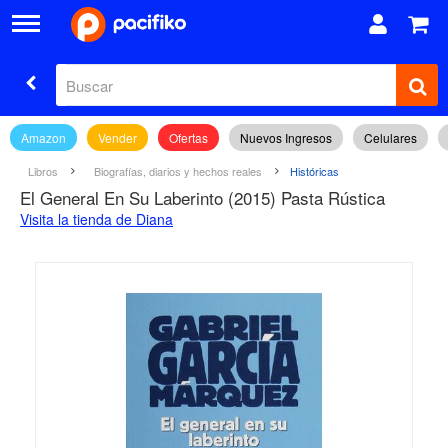
Amazon
Vender
Ofertas
Nuevos Ingresos
Celulares
Libros
Biografías, diarios y hechos reales
Históricas
El General En Su Laberinto (2015) Pasta Rústica
Visita la tienda de Diana