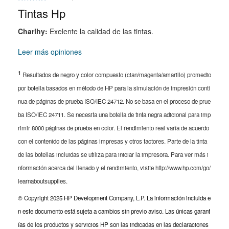
Tintas Hp
Charlhy
:
Exelente la calidad de las tintas.
Leer más opiniones
1
Resultados de negro y color compuesto (cian/magenta/amarillo) promedio
por botella basados en método de HP para la simulación de impresión conti
nua de páginas de prueba ISO/IEC 24712. No se basa en el proceso de prue
ba ISO/IEC 24711. Se necesita una botella de tinta negra adicional para imp
rimir 8000 páginas de prueba en color. El rendimiento real varía de acuerdo
con el contenido de las páginas impresas y otros factores. Parte de la tinta
de las botellas incluidas se utiliza para iniciar la impresora. Para ver más i
nformación acerca del llenado y el rendimiento, visite http://www.hp.com/go/
learnaboutsupplies.
© Copyright 2025 HP Development Company, L.P. La información incluida e
n este documento está sujeta a cambios sin previo aviso. Las únicas garant
ías de los productos y servicios HP son las indicadas en las declaraciones