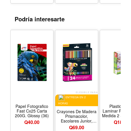
L5190, L3210, 
Podría interesarte
ELEGIBLE PARA
ENTREGA EN 2
HORAS
Papel Fotografico
Plastico Pa
Fast Cx25 Carta
Laminar Fast 
Crayones De Madera
200G. Glossy (36)
Medida 2 5/8 X
Prismacolor,
Pulgadas X
Escolares Junior,
Q
40.00
Q
18.00
Milesimas (1
Paquete Unipunta De
Q
69.00
24 Colores