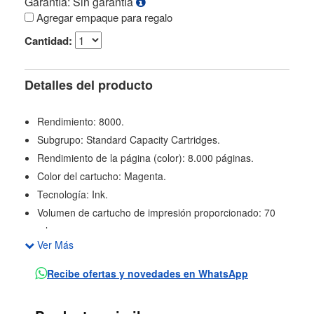
Garantía: Sin garantía
Agregar empaque para regalo
Cantidad:
Detalles del producto
Rendimiento: 8000.
Subgrupo: Standard Capacity Cartridges.
Rendimiento de la página (color): 8.000 páginas.
Color del cartucho: Magenta.
Tecnología: Ink.
Volumen de cartucho de impresión proporcionado: 70
ml.
Ver Más
Color(es) de consumibles de impresión: Magenta.
Tipos de tinta: Basada en colorantes.
Recibe ofertas y novedades en WhatsApp
Tipo de suministro: Cartridges.
Dimensiones mínimas (anch. x prof. x alt.): 47 x 47 x