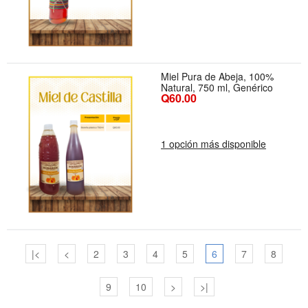
Miel Pura de Abeja, 100%
Natural, 750 ml, Genérico
Q60.00
1 opción más disponible
|<
<
2
3
4
5
6
7
8
9
10
>
>|