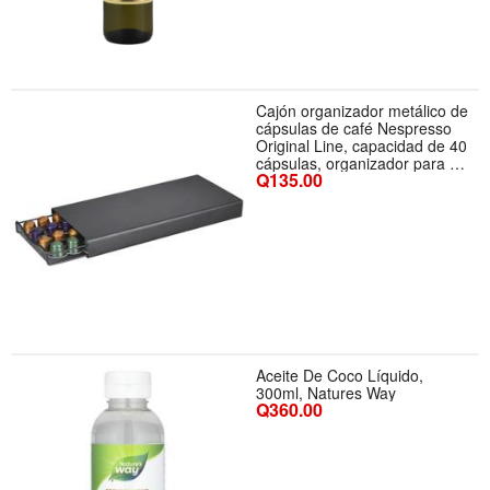
Cajón organizador metálico de
cápsulas de café Nespresso
Original Line, capacidad de 40
cápsulas, organizador para el
Q135.00
hogar, la cafetería y la oficina,
color negro
Aceite De Coco Líquido,
300ml, Natures Way
Q360.00