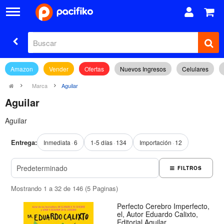
Amazon
Vender
Ofertas
Nuevos Ingresos
Celulares
Marca
Aguilar
Aguilar
Aguilar
Entrega:
Inmediata
6
1-5 días
134
Importación
12
FILTROS
Mostrando 1 a 32 de 146 (5 Paginas)
Perfecto Cerebro Imperfecto,
el, Autor Eduardo Calixto,
Editorial Aguilar