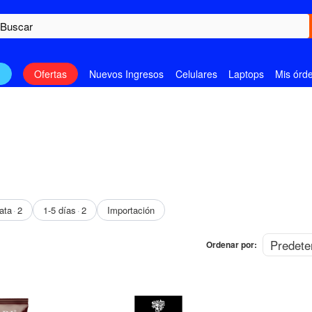
n
Ofertas
Nuevos Ingresos
Celulares
Laptops
Mis órd
ata
2
1-5 días
2
Importación
Ordenar por: