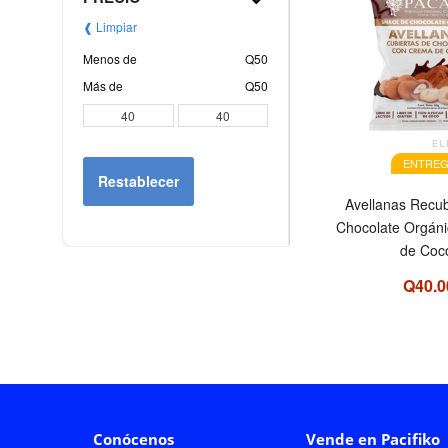
❰ Limpiar
Menos de
Q50
Más de
Q50
EL
ENTREG
Restablecer
Avellanas Recub
Chocolate Orgáni
de Coc
Q40.0
Conócenos
Vende en Pacifiko