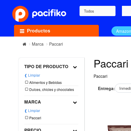
Todos
Productos
Amazo
Marca
Paccari
Paccari
TIPO DE PRODUCTO
❰ Limpiar
Paccari
Alimentos y Bebidas
Entrega:
Inmedi
Dulces, chicles y chocolates
MARCA
❰ Limpiar
Paccari
PRECIO