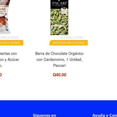
EGIBLE PARA
ELEGIBLE PARA
A EN 2 HORAS
ENTREGA EN 2 HORAS
iertas con
Barra de Chocolate Orgánico
co y Azúcar
con Cardamomo, 1 Unidad,
o,
Paccari
0
Q40.00
Síguenos en
Ayuda y Con