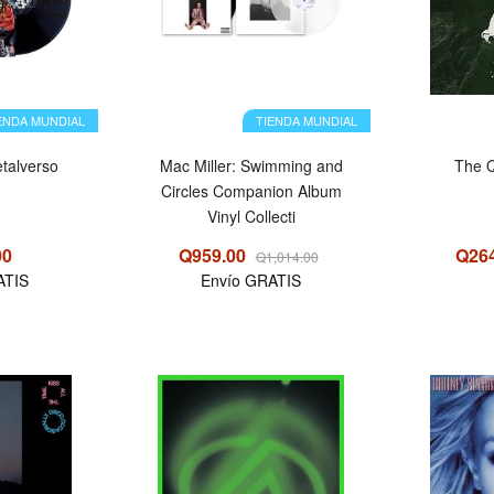
ENDA MUNDIAL
TIENDA MUNDIAL
etalverso
Mac Miller: Swimming and
The 
Circles Companion Album
Vinyl Collecti
00
Q959.00
Q26
Q1,014.00
ATIS
Envío GRATIS