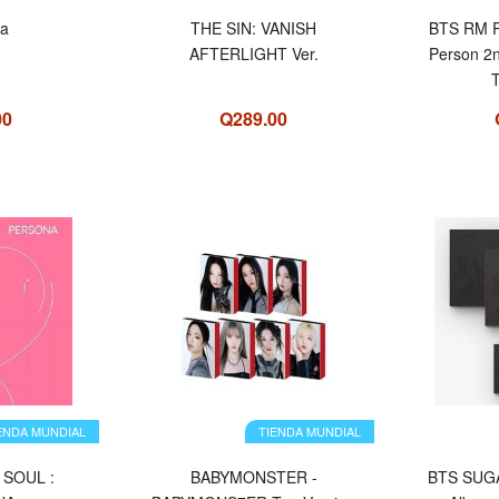
ta
THE SIN: VANISH
BTS RM R
AFTERLIGHT Ver.
Person 2n
T
00
Q289.00
ENDA MUNDIAL
TIENDA MUNDIAL
 SOUL :
BABYMONSTER -
BTS SUG