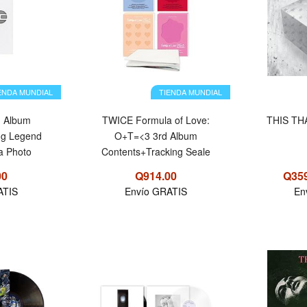
ENDA MUNDIAL
TIENDA MUNDIAL
h Album
TWICE Formula of Love:
THI
ng Legend
O+T=<3 3rd Album
ra Photo
Contents+Tracking Seale
00
Q914.00
Q35
ATIS
Envío GRATIS
En
OFERTA
OFERTA