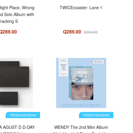
ight Place, Wrong
TWICEcoaster: Lane 1
d Solo Album with
racking S
Q289.00
Q289.00
Q324.00
TIENDA MUNDIAL
TIENDA MUNDIAL
A AGUST D D-DAY
WENDY The 2nd Mini Album