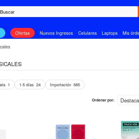
n
Ofertas
Nuevos Ingresos
Celulares
Laptops
Mis órd
cales
SICALES
ata
1
1-5 días
24
Importación
685
Ordenar por:
OFERTA