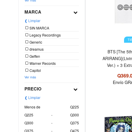
Ver más
MARCA
❰ Limpiar
SIN MARCA
Legacy Recordings
TI
Generic
dreamus
BTS [The 5t
Geffen
ARIRANG](Livi
Warner Records
Ver.) + 3 Ext
Capitol
Q369.
Ver más
Envío GR
PRECIO
❰ Limpiar
Menos de
Q225
Q225
-
Q300
Q300
-
Q375
Q375
-
Q475