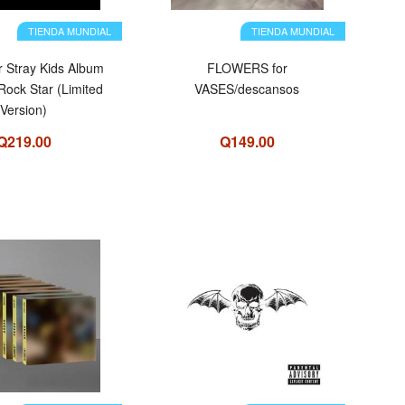
TIENDA MUNDIAL
TIENDA MUNDIAL
r Stray Kids Album
FLOWERS for
ock Star (Limited
VASES/descansos
Version)
Q219.00
Q149.00
OFERTA