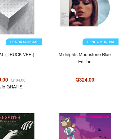
TIENDA MUNDIAL
TIENDA MUNDIAL
S THAT (TRUCK VER.)
Midnights Moonstone Blue
Edition
9.00
Q324.00
Q404.00
vío GRATIS
OFERTA