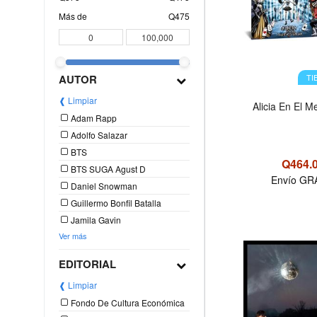
Más de
Q475
TI
AUTOR
❰ Limpiar
Alicia En El M
Adam Rapp
Adolfo Salazar
BTS
Q464.
BTS SUGA Agust D
Envío GR
Daniel Snowman
Guillermo Bonfil Batalla
Jamila Gavin
Ver más
OFERTA
EDITORIAL
❰ Limpiar
Fondo De Cultura Económica