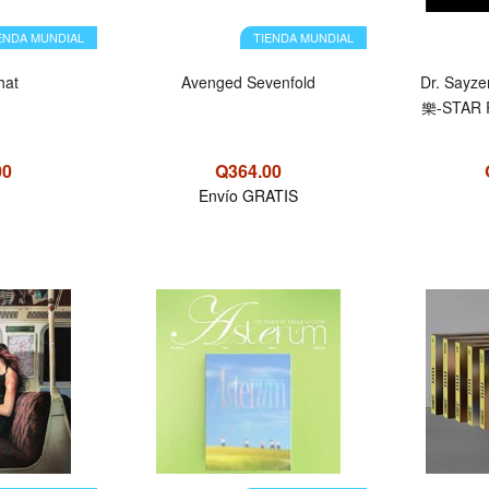
ENDA MUNDIAL
TIENDA MUNDIAL
hat
Avenged Sevenfold
Dr. Sayze
樂-STAR R
00
Q364.00
Envío GRATIS