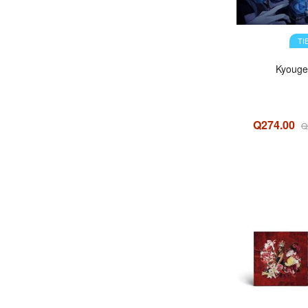
TI
Kyoug
Q274.00
Q