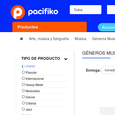
Todos
Productos
Amazo
Arte, música y fotografía
Música
Géneros Musi
GÉNEROS MU
TIPO DE PRODUCTO
❰ Limpiar
Entrega:
Inmedi
Popular
Internacional
Heavy Metal
Musicales
Dance
Clásica
Jazz