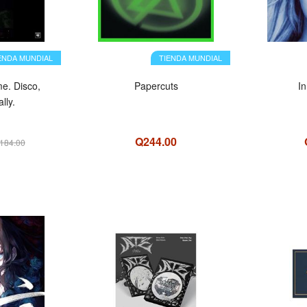
ENDA MUNDIAL
TIENDA MUNDIAL
me. Disco,
Papercuts
I
lly.
Q244.00
184.00