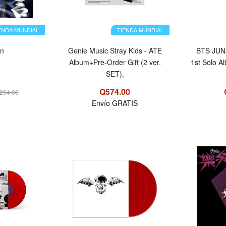
ENDA MUNDIAL
TIENDA MUNDIAL
en
Genie Music Stray Kids - ATE
BTS JU
Album+Pre-Order Gift (2 ver.
1st Solo 
SET),
Q574.00
294.00
Envío GRATIS