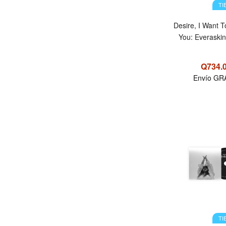
TI
Desire, I Want T
You: Everaskin
Q734.
Envío GR
TI