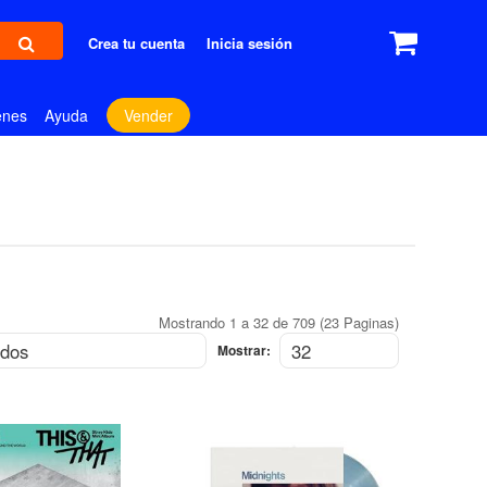
Crea tu cuenta
Inicia sesión
enes
Ayuda
Vender
Mostrando 1 a 32 de 709 (23 Paginas)
Mostrar: