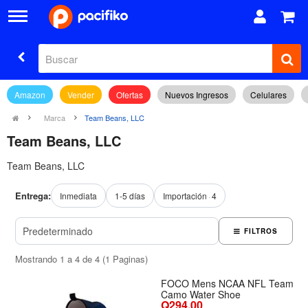
Amazon
Vender
Ofertas
Nuevos Ingresos
Celulares
Marca
Team Beans, LLC
Team Beans, LLC
Team Beans, LLC
Entrega:
Inmediata
1-5 días
Importación
4
FILTROS
Mostrando 1 a 4 de 4 (1 Paginas)
FOCO Mens NCAA NFL Team
Camo Water Shoe
Q294.00