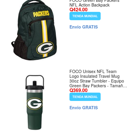
FOCO Green Bay Packers
NFL Action Backpack
Q424.00
TIENDA MUNDIAL
Envío GRATIS
FOCO Unisex NFL Team
Logo Insulated Travel Mug
30oz Straw Tumbler - Equipo
Green Bay Packers - Tamaño
Q369.00
30 Ounces - Color Team Color
TIENDA MUNDIAL
Envío GRATIS