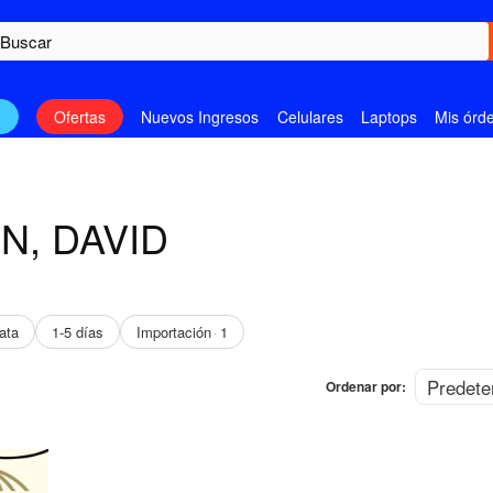
n
Ofertas
Nuevos Ingresos
Celulares
Laptops
Mis órd
N, DAVID
ata
1-5 días
Importación
1
Ordenar por: