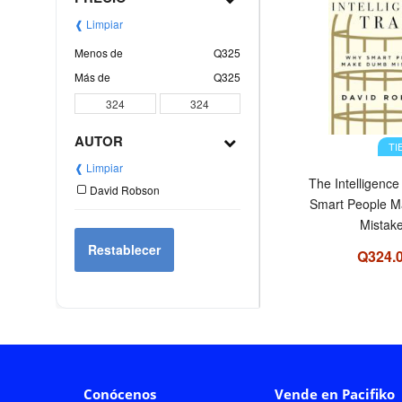
❰ Limpiar
Menos de
Q325
Más de
Q325
AUTOR
TI
❰ Limpiar
The Intelligenc
David Robson
Smart People 
Mistak
Restablecer
Q324.
Conócenos
Vende en Pacifiko