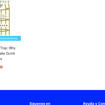
ENDA MUNDIAL
e Trap: Why
Make Dumb
es
00
Síguenos en
Ayuda y Con