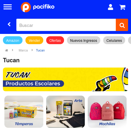
Amazon
Vender
Ofertas
Nuevos Ingresos
Celulares
Marca
Tucan
Tucan