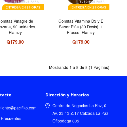
ELEGIBLE PARA
ELEGIBLE PARA
ENTREGA EN 2 HORAS
ENTREGA EN 2 HORAS
omitas Vinagre de
Gomitas Vitamina D3 y E
nzana, 90 unidades,
Sabor Piña (30 Dosis), 1
Flamzy
Frasco, Flamzy
Q179.00
Q179.00
Mostrando 1 a 8 de 8 (1 Paginas)
tacto
Dirección y Horarios
Centro de Negocios La Paz, 0
lcliente@pacifiko.com
Av. 23-13 Z.17 Calzada La Paz
 Frecuentes
Ofibodega 605