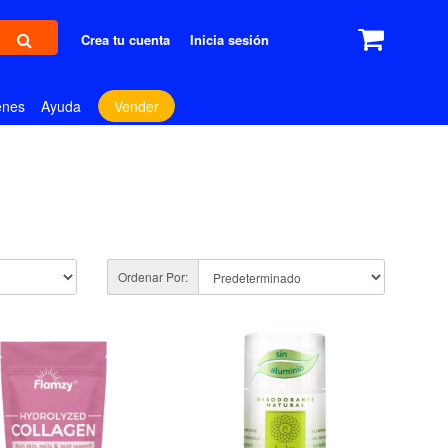
Crea tu cuenta
Inicia sesión
enes
Ayuda
Vender
Ordenar Por: