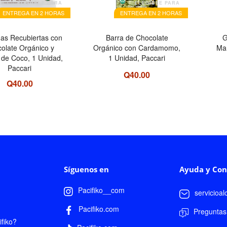
ELEGIBLE PARA
ELEGIBLE PARA
ENTREGA EN 2 HORAS
ENTREGA EN 2 HORAS
nas Recubiertas con
Barra de Chocolate
G
olate Orgánico y
Orgánico con Cardamomo,
Ma
 de Coco, 1 Unidad,
1 Unidad, Paccari
Paccari
Q40.00
Q40.00
Síguenos en
Ayuda y Con
Pacifiko__com
servicioa
Pacifiko.com
Preguntas
fiko?