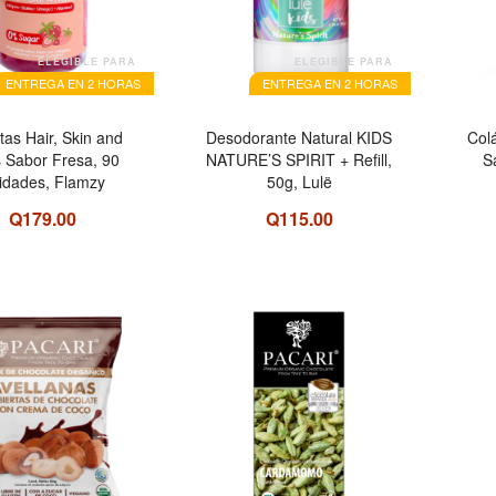
ELEGIBLE PARA
ELEGIBLE PARA
ENTREGA EN 2 HORAS
ENTREGA EN 2 HORAS
as Hair, Skin and
Desodorante Natural KIDS
Col
s Sabor Fresa, 90
NATURE’S SPIRIT + Refill,
S
idades, Flamzy
50g, Lulë
Q179.00
Q115.00