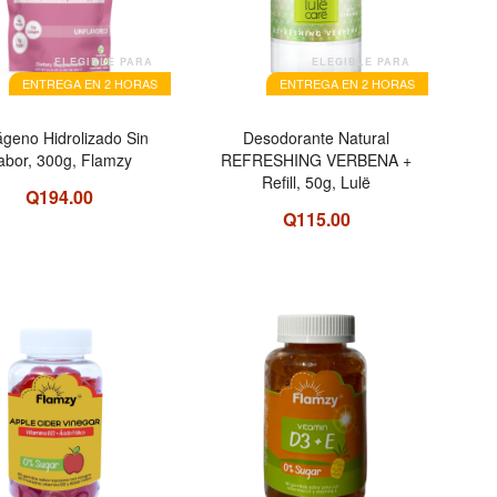
ELEGIBLE PARA
ELEGIBLE PARA
ENTREGA EN 2 HORAS
ENTREGA EN 2 HORAS
ágeno Hidrolizado Sin
Desodorante Natural
abor, 300g, Flamzy
REFRESHING VERBENA +
Refill, 50g, Lulë
Q194.00
Q115.00