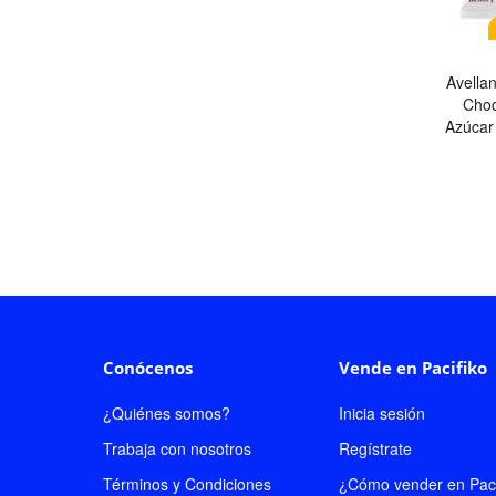
Avella
Choc
Azúcar
Conócenos
Vende en Pacifiko
¿Quiénes somos?
Inicia sesión
Trabaja con nosotros
Regístrate
Términos y Condiciones
¿Cómo vender en Paci