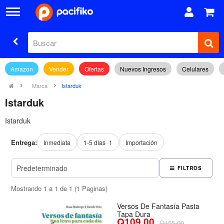
Amazon
Vender
Ofertas
Nuevos Ingresos
Celulares
Marca
Istarduk
Istarduk
Istarduk
Entrega:
Inmediata
1-5 días
1
Importación
FILTROS
Mostrando 1 a 1 de 1 (1 Paginas)
Versos De Fantasía Pasta
Tapa Dura
Q109.00
Q155.00