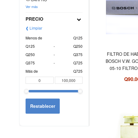
Ver más
PRECIO
❰ Limpiar
Menos de
Q125
Q125
-
Q250
FILTRO DE HA
Q250
-
Q375
BOSCH V.W. GO
Q375
-
Q725
05-10 FILTRO
Más de
Q725
Q90.0
Restablecer