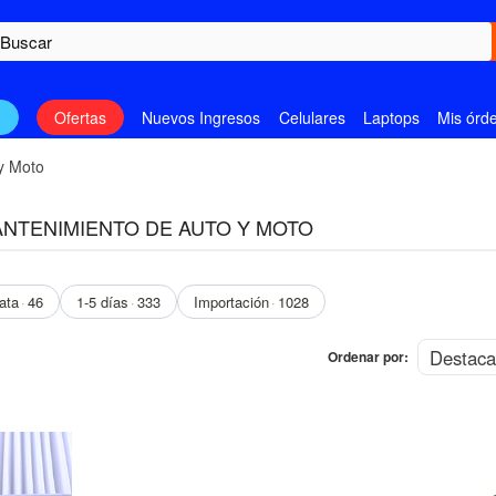
n
Ofertas
Nuevos Ingresos
Celulares
Laptops
Mis órd
y Moto
ANTENIMIENTO DE AUTO Y MOTO
ata
46
1-5 días
333
Importación
1028
Ordenar por: