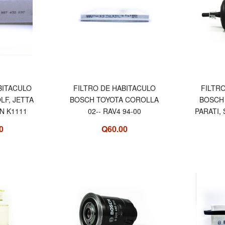
BITACULO
FILTRO DE HABITACULO
FILTR
LF, JETTA
BOSCH TOYOTA COROLLA
BOSCH 
N K1111
02-- RAV4 94-00
PARATI,
0
Q60.00