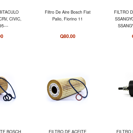
BITACULO
Filtro De Aire Bosch Fiat
FILTRO 
RV, CIVIC,
Palio, Fiorino 11
SSANGYO
5---
SSANG
00
Q80.00
ITE BOSCH
FILTRO DE ACEITE
FILTRO