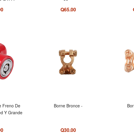
00
Q65.00
 Freno De
Borne Bronce -
Bor
ed Y Grande
00
Q30.00