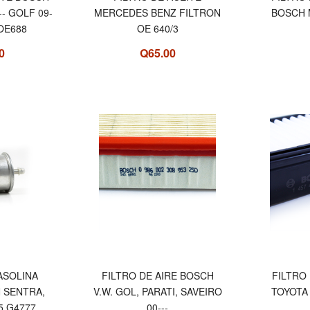
- GOLF 09-
MERCEDES BENZ FILTRON
BOSCH M
 OE688
OE 640/3
0
Q65.00
ASOLINA
FILTRO DE AIRE BOSCH
FILTRO
 SENTRA,
V.W. GOL, PARATI, SAVEIRO
TOYOTA
5 G4777
00---