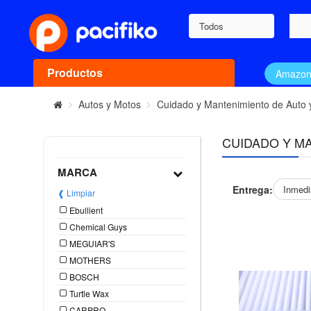
Todos
Productos
Amazo
Autos y Motos
Cuidado y Mantenimiento de Auto 
CUIDADO Y M
MARCA
Entrega:
Inmedi
❰ Limpiar
Ebullient
Chemical Guys
MEGUIAR'S
MOTHERS
BOSCH
Turtle Wax
CARPRO