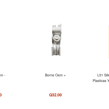
m -
Borne Oem +
L51 Sil
Plasticas
0
Q32.00