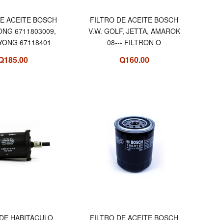
DE ACEITE BOSCH
FILTRO DE ACEITE BOSCH
NG 6711803009,
V.W. GOLF, JETTA, AMAROK
YONG 67118401
08--- FILTRON O
Q185.00
Q160.00
 DE HABITACULO
FILTRO DE ACEITE BOSCH