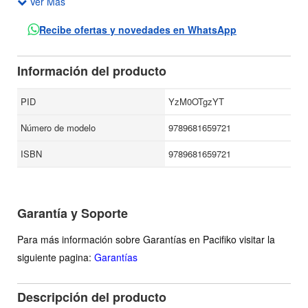
Ver Más
Escritos con frescura y belleza, los textos que componen
esta obra giran en torno a la construcción y defensa del
Recibe ofertas y novedades en WhatsApp
espacio poético, que permite la creación artística, pero
sobre todo posibilita convertir la cultura en experiencia y no
Información del producto
en un enorme cementerio de saberes.
PID
YzM0OTgzYT
Número de modelo
9789681659721
ISBN
9789681659721
Garantía y Soporte
Para más información sobre Garantías en Pacifiko visitar la
siguiente pagina:
Garantías
Descripción del producto