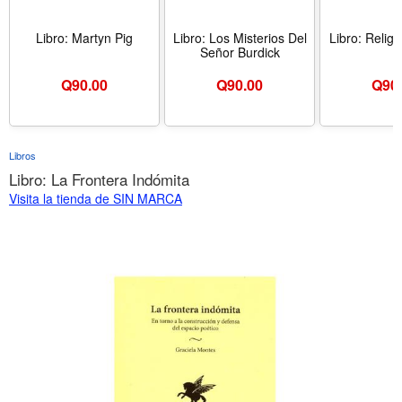
Libro: Martyn Pig
Libro: Los Misterios Del
Libro: Religi
Señor Burdick
Q
90.00
Q
90.00
Q
90
Libros
Libro: La Frontera Indómita
Visita la tienda de SIN MARCA