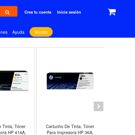
Crea tu cuenta
Inicia sesión
enes
Ayuda
Vender
 Tinta, Tóner
Cartucho De Tinta, Tóner
Cartucho D
sora HP 414A,
Para Impresora HP 36A,
Para Impr