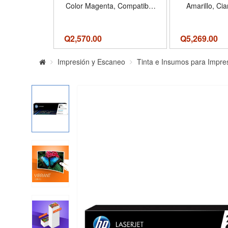
Color Magenta, Compatible
Amarillo, Ci
Con HP LaserJet Pro M454,
711
M479
Q
2,570.00
Q
5,269.00
Impresión y Escaneo
Tinta e Insumos para Impre