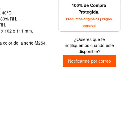
100% de Compra
.
Protegida.
a 40°C.
a 80% RH.
Productos originales | Pagos
RH.
seguros
3 x 102 x 111 mm.
¿Quieres que te
 color de la serie M254,
notifiquemos cuando esté
disponible?
Notificarme por correo