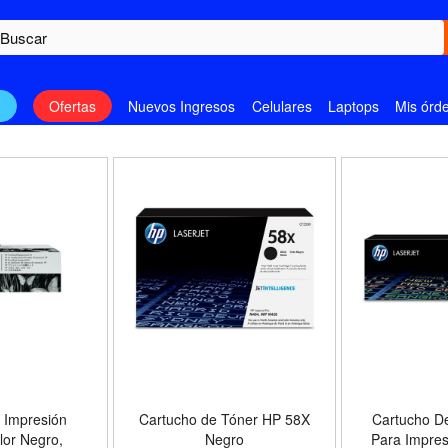
n
Ofertas
Nuevos Ingresos
Celulares
Laptops
Mis órd
 Impresión
Cartucho de Tóner HP 58X
Cartucho De
lor Negro,
Negro
Para Impre