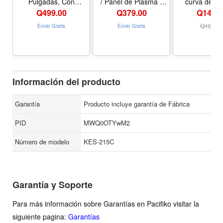
Pulgadas, Con
/ Panel de Plasma -
curva de 32
Inclinación, Capacidad
Acero de Calibre
pulgadas, Kli
Q
499.00
Q
379.00
Q145.0
60Kg, Klip Xtreme
Pesado
Q
169.0
Envio Gratis
Envio Gratis
Información del producto
Garantía
Producto incluye garantía de Fábrica
PID
MWQ0OTYwM2
Número de modelo
KES-215C
Garantía y Soporte
Para más información sobre Garantías en Pacifiko visitar la
siguiente pagina:
Garantías