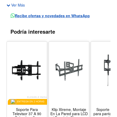
Ver Más
Relación de señal a ruido: 60dB.
Respuesta en frecuencia: 120Hz ~ 18kHz.
Recibe ofertas y novedades en WhatsApp
Perilla de volumen en el panel frontal.
Alimentación: USB de 5V.
Podría interesarte
Dimensiones: 80x96x96 mm.
ELEGIBLE PARA
ENTREGA EN 2 HORAS
Soporte Para
Klip Xtreme, Montaje
Soporte incl
Televisor 37 A 90
En La Pared para LCD
para pantalla 