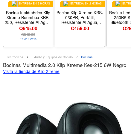
ENTREGA EN 2 HORAS
ENTREGA EN 2 HORAS
ENTREGA
Bocina Inalámbrica Klip
Bocina Klip Xtreme KBS-
Bocina Led 
Xtreme Boombox KBB-
030PR, Portátil,
250BK Kli
250, Resistente Al Agua,
Resistente Al Agua,
Bluetooth 5.
Color Negro
Color Morado
De 12 
Q645.00
Q
159.00
Q
289
Q
849.00
Envio Gratis
Electrónicos
Audio y Equipos de Sonido
Bocinas
Bocinas Multimedia 2.0 Klip Xtreme Kes-215 6W Negro
Visita la tienda de Klip Xtreme