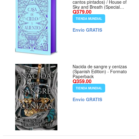
cantos pintados) / House of
Sky and Breath (Special
Q379.00
Limited Edition Sprayed
Edges) (CIUDAD
TIENDA MUNDIAL
MEDIALUNA) (Spanish
Edition) - Formato Hardcover
Envío GRATIS
Nacida de sangre y cenizas
(Spanish Edition) - Formato
Paperback
Q359.00
TIENDA MUNDIAL
Envío GRATIS