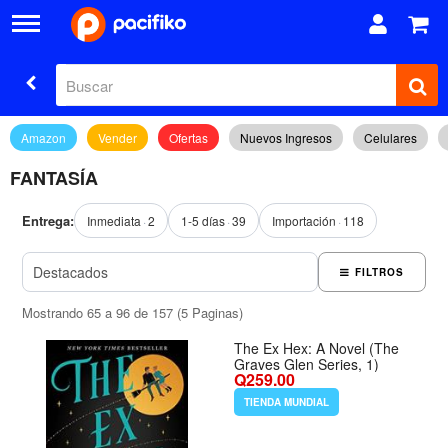
Amazon
Vender
Ofertas
Nuevos Ingresos
Celulares
FANTASÍA
Entrega:
Inmediata
2
1-5 días
39
Importación
118
FILTROS
Mostrando 65 a 96 de 157 (5 Paginas)
The Ex Hex: A Novel (The
Graves Glen Series, 1)
Q259.00
TIENDA MUNDIAL