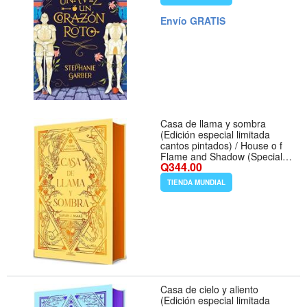
Envío GRATIS
Casa de llama y sombra
(Edición especial limitada
cantos pintados) / House o f
Flame and Shadow (Special
Q344.00
Limited Edition Srayed Edges)
(CIUDAD MEDIALUNA)
TIENDA MUNDIAL
(Spanish Edition) - Formato
Hardcover
Casa de cielo y aliento
(Edición especial limitada