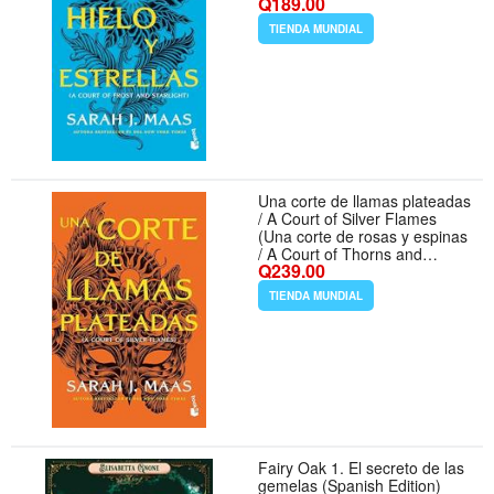
Q189.00
Roses, 4) (Spanish Edition)
TIENDA MUNDIAL
Una corte de llamas plateadas
/ A Court of Silver Flames
(Una corte de rosas y espinas
/ A Court of Thorns and
Q239.00
Roses, 5) (Spanish Edition)
TIENDA MUNDIAL
Fairy Oak 1. El secreto de las
gemelas (Spanish Edition)