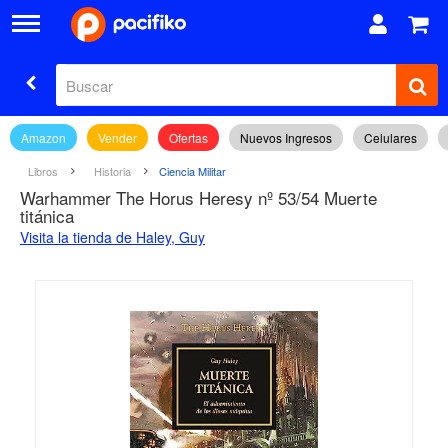
Amazon
Vender
Ofertas
Nuevos Ingresos
Celulares
Libros
Historia
Ciencia Militar
Warhammer The Horus Heresy nº 53/54 Muerte
titánica
Visita la tienda de Haley, Guy