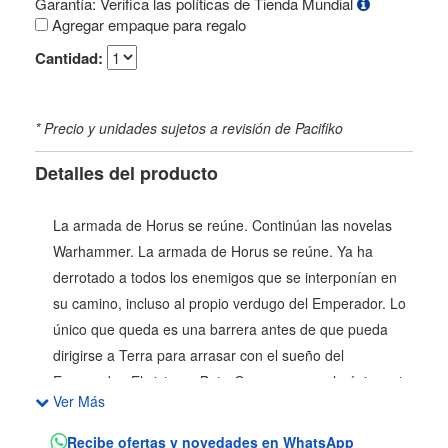
Garantía: Verifica las políticas de Tienda Mundial
Agregar empaque para regalo
Cantidad:
* Precio y unidades sujetos a revisión de Pacifiko
Detalles del producto
La armada de Horus se reúne. Continúan las novelas
Warhammer. La armada de Horus se reúne. Ya ha
derrotado a todos los enemigos que se interponían en
su camino, incluso al propio verdugo del Emperador. Lo
único que queda es una barrera antes de que pueda
dirigirse a Terra para arrasar con el sueño del
Emperador. El sistema Beta-Garmon ocupa la única ruta
Ver Más
viable, la más directa, hacia el sistema solar y Terra.
Para derribar aquella barrera, Horus congrega a una
Recibe ofertas y novedades en WhatsApp