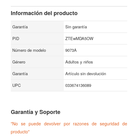
Kids Ages 4+ -
Tamaño 60 Count
Información del producto
(Pack of 1)
Garantía
Sin garantía
PID
ZTEwMDA5OW
Número de modelo
9073A
Género
Adultos y niños
Garantía
Artículo sin devolución
UPC
033674136089
Garantía y Soporte
"No se puede devolver por razones de seguridad de
producto"