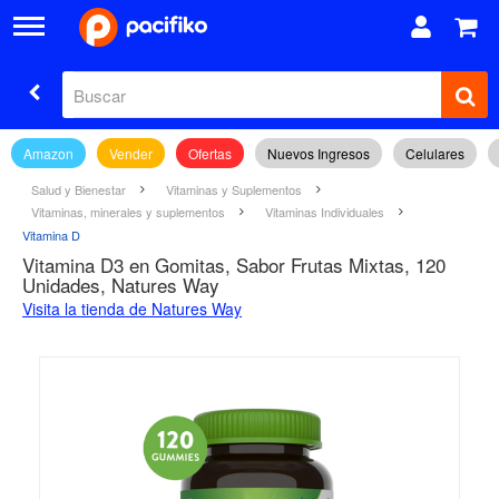
Amazon
Vender
Ofertas
Nuevos Ingresos
Celulares
Salud y Bienestar
Vitaminas y Suplementos
Vitaminas, minerales y suplementos
Vitaminas Individuales
Vitamina D
Vitamina D3 en Gomitas, Sabor Frutas Mixtas, 120
Unidades, Natures Way
Visita la tienda de Natures Way