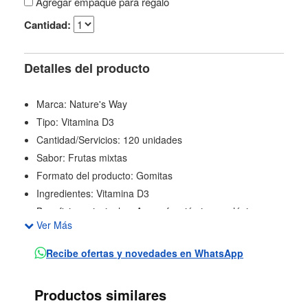
Agregar empaque para regalo
Cantidad:
Detalles del producto
Marca: Nature's Way
Tipo: Vitamina D3
Cantidad/Servicios: 120 unidades
Sabor: Frutas mixtas
Formato del producto: Gomitas
Ingredientes: Vitamina D3
Beneficios principales: Apoya función inmunológica
Ver Más
adecuada y salud ósea
Dosis recomendada: Niños de 4 años en adelante
Recibe ofertas y novedades en WhatsApp
masticar 1 gomita al día, adultos masticar 2 gomitas al
día
Productos similares
Público objetivo: Niños de 4 años en adelante y adultos