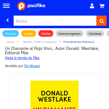
Amazon
Vender
Ofertas
Nuevos Ingresos
Celulares
Libros
Misterio, Thriller y Suspenso
Procedimientos Policíacos
Un Diamante al Rojo Vivo., Autor Donald. Westlake,
Editorial Rba
Visita la tienda de Rba
Vendido por
De Museo