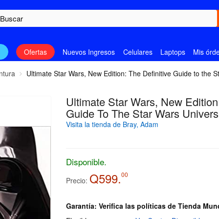
n
Ofertas
Nuevos Ingresos
Celulares
Laptops
Mis órd
ntura
Ultimate Star Wars, New Edition: The Definitive Guide to the 
Ultimate Star Wars, New Edition:
Guide To The Star Wars Univer
Visita la tienda de Bray, Adam
Disponible.
Q599.
00
Precio:
Garantía: Verifica las políticas de Tienda Mun