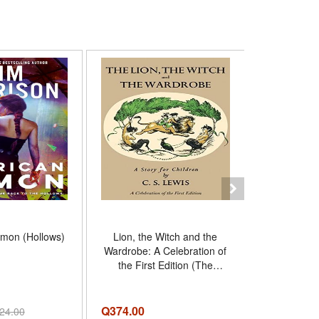
mon (Hollows)
Lion, the Witch and the
The Broken
Wardrobe: A Celebration of
The Fift
the First Edition (The
Obelisk G
Chronicles of Narnia)
Q
374.00
Q
594.00
24.00