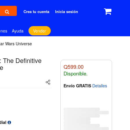
Crea tu cuenta
Inicia sesión
enes
Ayuda
Vender
Star Wars Universe
 The Definitive
se
Q599.00
Disponible.
Envío GRATIS
Detalles
dial