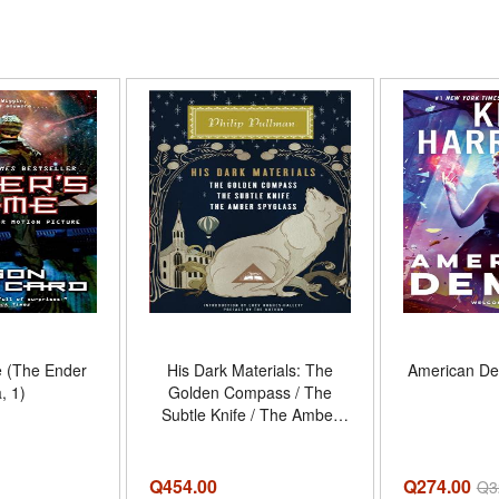
 (The Ender
His Dark Materials: The
American De
, 1)
Golden Compass / The
Subtle Knife / The Amber
Spyglass
Q
454.00
Q274.00
Q
3