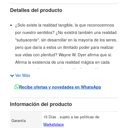
Detalles del producto
¿Solo existe la realidad tangible, la que reconocemnos
por nuestro sentidos? ¿No existirá también una realidad
"subyacente", sin desarrollar en la mayoría de los seres,
pero que daría a estos un ilimitado poder para realizar
sus vidas con plenitud? Wayne W. Dyer afirma que sí.
Afirma la existencia de una realidad mágica en cada
uno, una poderosa parcela espiritual que está
Ver Más
esperando ser descubierta para ser utilizada como un
único fin posible: lograr lo mejor para uno mismo y para
Recibe ofertas y novedades en WhatsApp
los otros. Con Tus zonas mágicas el lector accederá al
milagro cotidiano de aproximarse a la perfección.
Información del producto
15 Días , sujeto a las políticas de
Garantía
Marketplace