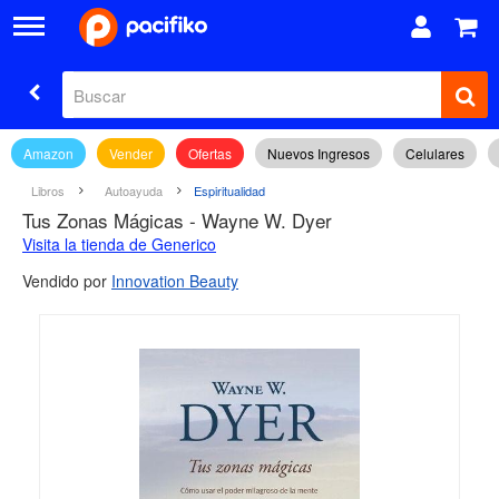
Amazon
Vender
Ofertas
Nuevos Ingresos
Celulares
Libros
Autoayuda
Espiritualidad
Tus Zonas Mágicas - Wayne W. Dyer
Visita la tienda de Generico
Vendido por
Innovation Beauty