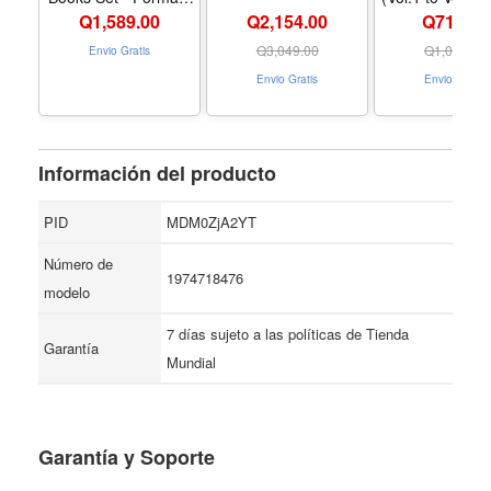
Paperback
Action Manga 
Q
1,589.00
Q2,154.00
Q719.00
Gritty Art a
Dystopian Vib
Q
3,049.00
Q
1,019.00
Envio Gratis
Formato Pape
Envio Gratis
Envio Gratis
Información del producto
PID
MDM0ZjA2YT
Número de
1974718476
modelo
7 días sujeto a las políticas de Tienda
Garantía
Mundial
Garantía y Soporte