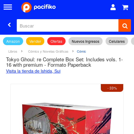
Amazon
Vender
Ofertas
Nuevos Ingresos
Celulares
Libros
Cómics y Novelas Gráficas
Cómic
Tokyo Ghoul: re Complete Box Set: Includes vols. 1-
16 with premium - Formato Paperback
Visita la tienda de Ishida, Sui
- 33%