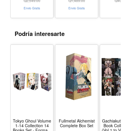
Q
2,549.00
Q
1,489.00
Q
409.00
Envio Gratis
Envio Gratis
Podría interesarte
Tokyo Ghoul Volume
Fullmetal Alchemist
Gachiakuta Ser
1-14 Collection 14
Complete Box Set
Book Collectio
Books Set - Formato
(Vol.1 to Vol.6) 