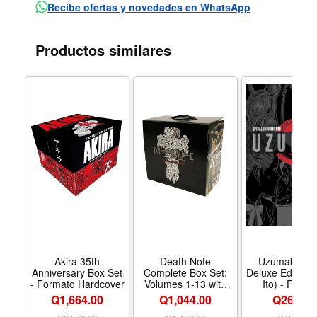
Recibe ofertas y novedades en WhatsApp
Productos similares
Akira 35th
Death Note
Uzumaki (3-i
Anniversary Box Set
Complete Box Set:
Deluxe Edition) 
- Formato Hardcover
Volumes 1-13 with
Ito) - Forma
Premium - Formato
Hardcove
Q1,664.00
Q1,044.00
Q269.00
Paperback