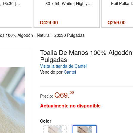
, 16x30 |
30 x 54, White | Highly
Foil Polka D
e Modern
Absorbent Quick Drying,
White Ba
esign, Soft
Premium Super Soft,
Towels Deco
, Durable
Bathroom Essential, Gift for
Guest Nap
Q
424.00
Q
259.00
t, Machine
All Occasions, Machine
Dinning Tabl
 Oeko-Tex
Washable - Color White -
x 4 
os 100% Algodón - Natural - 20x30 Pulgadas
or Meteorite -
Tamaño Bath Towel 30x54
0 Hand Towel
Toalla De Manos 100% Algodón -
Pulgadas
Visita la tienda de Cantel
Vendido por
Cantel
Q69.
00
Precio:
Actualmente no disponible
Color