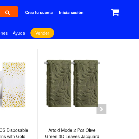
Crea tu cuenta
Inicia sesión
enes
Ayuda
Vender
PCS Disposable
Artoid Mode 2 Pcs Olive
sea me at h
ins with Gold
Green 3D Leaves Jacquard
Sheet Set