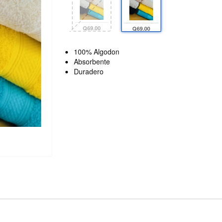
Q69.00
Q69.00
100% Algodon
Absorbente
Duradero