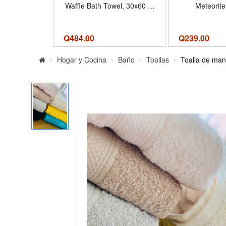
Waffle Bath Towel, 30x60 in
Meteorite
| 4 Pack, Oversize, Lint
Reversibl
Free, Body Towel - Color
Geometric D
White
Absorbent
Q
484.00
Q
239.00
Lightweigh
Washable,
Hogar y Cocina
Baño
Toallas
Toalla de man
Certified - Col
Tamaño 16x3