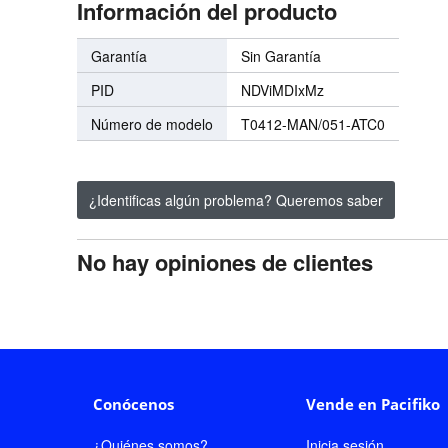
Información del producto
Garantía
Sin Garantía
PID
NDViMDIxMz
Número de modelo
T0412-MAN/051-ATC0
¿Identificas algún problema? Queremos saber
No hay opiniones de clientes
Conócenos
Vende en Pacifiko
¿Quiénes somos?
Inicia sesión