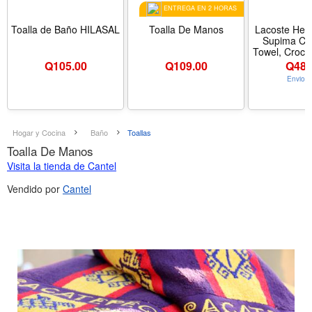
ENTREGA EN 2 HORAS
Toalla de Baño HILASAL
Toalla De Manos
Lacoste Her
Supima Cot
Towel, Croc 
54 – Highly
Q
105.00
Q
109.00
Q
484
Quick Dryin
Envio G
Super Soft B
Bathroom Esse
for All Oc
Machine Wa
Color Croc
Hogar y Cocina
Baño
Toallas
Tamaño Ba
Toalla De Manos
30x
Visita la tienda de Cantel
Vendido por
Cantel