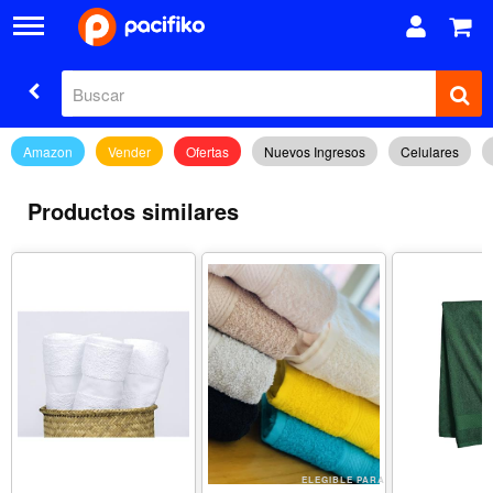
Amazon
Vender
Ofertas
Nuevos Ingresos
Celulares
Productos similares
ELEGIBLE PARA