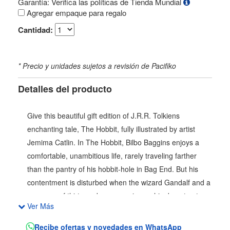
Garantía: Verifica las políticas de Tienda Mundial
Agregar empaque para regalo
Cantidad:
* Precio y unidades sujetos a revisión de Pacifiko
Detalles del producto
Give this beautiful gift edition of J.R.R. Tolkiens
enchanting tale, The Hobbit, fully illustrated by artist
Jemima Catlin. In The Hobbit, Bilbo Baggins enjoys a
comfortable, unambitious life, rarely traveling farther
than the pantry of his hobbit-hole in Bag End. But his
contentment is disturbed when the wizard Gandalf and a
company of thirteen dwarves arrive on his doorstep to
Ver Más
whisk him away on a journey to raid the treasure hoard
of Smaug the Magnificent, a large and very dangerous
Recibe ofertas y novedades en WhatsApp