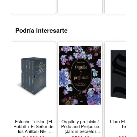
Podría interesarte
Estuche Tolkien (El
Orgullo y prejuicio /
Libro El Barc
Hobbit + El Señor de
Pride and Prejudice
Teseo
los Anillos) NE -
(Jardín Secreto)
Formato Paperback
(Spanish Edition) -