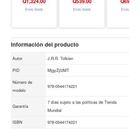
Q
1,324.00
Q
539.00
Q
699.00
Formato Hardcover
Envio Gratis
Envio Gratis
Envio Gratis
Información del producto
Autor
J.R.R. Tolkien
PID
MjgyZjI2MT
Número de
978-0544174221
modelo
7 días sujeto a las políticas de Tienda
Garantía
Mundial
ISBN
978-0544174221