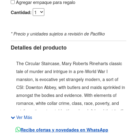
Agregar empaque para regalo
Cantidad:
* Precio y unidades sujetos a revisión de Pacifiko
Detalles del producto
The Circular Staircase, Mary Roberts Rineharts classic
tale of murder and intrigue in a pre-World War I
mansion, is evocative yet strangely modern, a sort of
CSI: Downton Abbey, with butlers and maids sprinkled in
amongst the bodies and evidence. With elements of
romance, white collar crime, class, race, poverty, and
privilege, its a story told with such a deft hand that it will
Ver Más
keep you guessing right to the end, all the while keeping
you entertained with the trappings of the gilded age and
Recibe ofertas y novedades en WhatsApp
a hint of the supernatural. Sporting its famous 1952