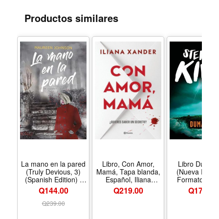
Mapback jacket with original cover painting by Robert
Productos similares
Stanley, this new edition from Blackbird Books is a must
for all mystery readers.
La mano en la pared
Libro, Con Amor,
Libro Duma 
(Truly Devious, 3)
Mamá, Tapa blanda,
(Nueva Porta
(Spanish Edition) -
Español, Iliana
Formato Bolsi
Formato Paperback
Xander, Planeta
Editorial Debol
Q144.00
Q
219.00
Q
175.00
Q
239.00