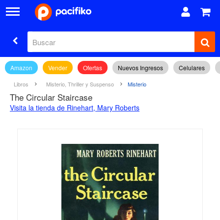
Amazon
Vender
Ofertas
Nuevos Ingresos
Celulares
Libros
Misterio, Thriller y Suspenso
Misterio
The Circular Staircase
Visita la tienda de Rinehart, Mary Roberts