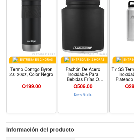
ELEGIBLE PARA
ELEGIBLE PARA
EL
ENTREGA EN 2 HORAS
ENTREGA EN 2 HORAS
ENTREGA E
Termo Contigo Byron
Pachón De Acero
T7 SS Termo 
2.0 20oz, Color Negro
Inoxidable Para
Inoxidable
Bebidas Frías O
Plateado D
Calientes, 40 Onzas
Q
199.00
Q
509.00
Q
285.
De Capacidad, Color
Negro, Coleman
Envio Gratis
Información del producto