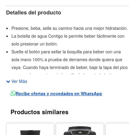
Detalles del producto
Presione, beba, selle su camino hacia una mejor hidratación.
La botella de agua Contigo le permite beber fácilmente con
solo presionar un botón.
Suelte el botón para sellar la boquilla para beber con una
sola mano 100% a prueba de derrames donde quiera que
vaya. Cuando haya terminado de beber, baje la tapa del pico
para ayudar a proteger la boquilla de la suciedad y la
Ver Más
suciedad.
Un botón de bloqueo asegura que la parte superior no se
Recibe ofertas y novedades en WhatsApp
abra accidentalmente. Transportarlo es fácil con el asa
integrada que se eleva y vuelve a bajar para no estorbar.
Productos similares
La tapa y el cuerpo 100% libre de BPA son aptos para
lavavajillas en la rejilla superior.
La parte inferior de la tapa se abre para facilitar la limpieza.