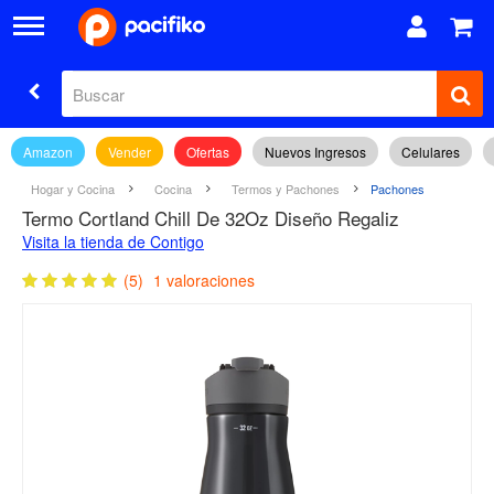
Amazon
Vender
Ofertas
Nuevos Ingresos
Celulares
Hogar y Cocina
Cocina
Termos y Pachones
Pachones
Termo Cortland Chill De 32Oz Diseño Regaliz
Visita la tienda de Contigo
(5)
1 valoraciones